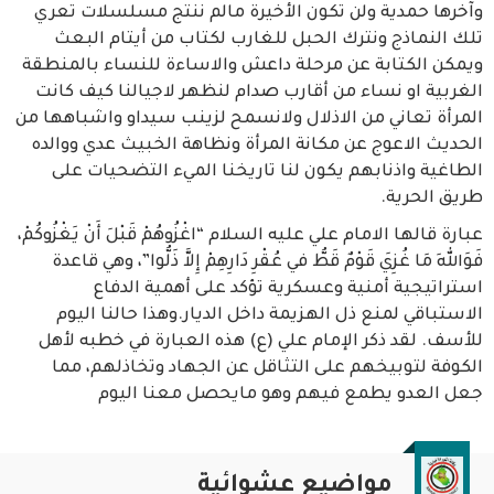
وآخرها حمدية ولن تكون الأخيرة مالم ننتج مسلسلات تعري
تلك النماذج ونترك الحبل للغارب لكتاب من أيتام البعث
ويمكن الكتابة عن مرحلة داعش والاساءة للنساء بالمنطقة
الغربية او نساء من أقارب صدام لنظهر لاجيالنا كيف كانت
المرأة تعاني من الاذلال ولانسمح لزينب سيداو واشباهها من
الحديث الاعوج عن مكانة المرأة ونظاهة الخبيث عدي ووالده
الطاغية واذنابهم يكون لنا تاريخنا الميء التضحيات على
طريق الحرية.
عبارة قالها الامام علي عليه السلام “اغْزُوهُمْ قَبْلَ أَنْ يَغْزُوكُمْ،
فَوَاللهِ مَا غُزِيَ قَوْمٌ قَطُّ في عُقْرِ دَارِهِمْ إِلاَّ ذَلُّوا”، وهي قاعدة
استراتيجية أمنية وعسكرية تؤكد على أهمية الدفاع
الاستباقي لمنع ذل الهزيمة داخل الديار.وهذا حالنا اليوم
للأسف. لقد ذكر الإمام علي (ع) هذه العبارة في خطبه لأهل
الكوفة لتوبيخهم على التثاقل عن الجهاد وتخاذلهم، مما
جعل العدو يطمع فيهم وهو مايحصل معنا اليوم
مواضيع عشوائية