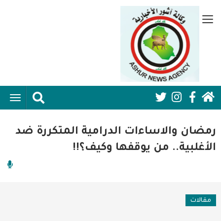
تجاوز
إلى
قائمة
المحتوى
جانبية
الرئيسي
الرئيسية
ggle
Social
ation
سياسية
Media:
رمضان والاساءات الدرامية المتكررة ضد
اقتصاد واعمال
Header
الأغلبية.. من يوقفها وكيف؟!!
امنية
رياضة
مقالات
فن وثقافة