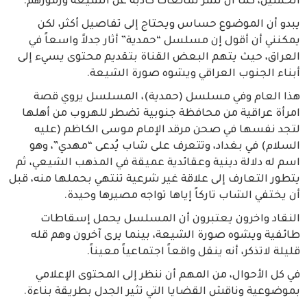
الحسين، كما أن نشر شائعات كاذبة عن الشيعة ورموزهم.
يبدو أن الموضوع حساس ويحتاج إلى تفاصيل أكثر، لكن
يمكنني أن أقول إن مسلسل “حمدية” أثار جدلاً واسعاً في
العراق، حيث يتهم البعض القناة بتقديم محتوى يسيء إلى
أبناء الجنوب العراقي ويشوه صورة الشيعة.
هذا العام وفي مسلسل (حمدية)، المسلسل يروي قصة
امرأة عراقية من محافظة جنوبية تضطر للهروب من أهلها
لتجد نفسها في صحن مرقد الإمام موسى الكاظم (عليه
السلام) في بغداد، وتتعرف على شاب يُدعى “مهدي”، وهو
اسم له دلالة دينية وعقائدية عميقة في المذهب الشيعي، ثم
يتطور التعارف إلى علاقة غير شرعية تنتهي بحملها منه، قبل
أن يختفي الشاب تاركاً إياها تواجه مصيرها وحيدة.
النقاد واخرون يعتبرون أن المسلسل يحمل إسقاطات
طائفية ويشوه صورة الشيعة، بينما يرى آخرون وهم قله
قليلة لاتذكر، أنه ينقل واقعاً اجتماعياً معيناً.
في كل الأحوال، من المهم أن ننظر إلى المحتوى الإعلامي
بموضوعية وناقش القضايا التي تثير الجدل بطريقة بناءة.