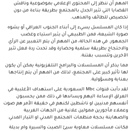
المهم أن ننظر إلى المحتوى الإعلامي بموضوعية وناقش
القضايا التي تثير الجدل بالمجتمع بطريقة بناءة من دون
تخصيص للطائف والمذهب.
إذا كان المسلسل يسيء إلى أبناء الجنوب العراقي أو يشوه
صورة الشيعة، فمن الطبيعي أن يثير استياء وغضب
الجمهور. في هذه الحالة، من المهم أن يتم التعبير عن الرأي
والاحتجاج بطريقة سلمية وحضارة وقد تحدث ردة فعل تثير
الآخرين وتتسبب بفتنة.
مما يذكر أن المسلسلات والبرامج التلفزيونية يمكن أن يكون
لها تأثير كبير على المجتمع، لذلك من المهم أن يتم إنتاجها
بعناية ومسؤولية.
لقد دأبت قنوات Mbc السعودية على استهداف الأغلبية في
العراق الإساءة اليهم ويساندها في ذلك ممن يحسبون
أنفسهم مدنيين او ناشطين لكنهم في حقيقة الأمر هم صوت
وعملاء مأجورين ممولين علانية من الجهات الغربية
والصهاينة بحجة منظمات المجتمع المدني او التيار المدني.
فكانت مسلسلات معاوية سيئ الصيت والسيرة وام بديلة