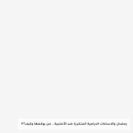
عربية ودولية
تقنيات
تحقيقات صحفية
مقالات
عامة ومنوعات
طب وصحة
رمضان والاساءات الدرامية المتكررة ضد الأغلبية.. من يوقفها وكيف؟!!