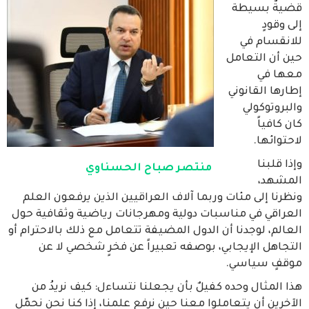
قضيةٌ بسيطة
إلى وقودٍ
للانقسام في
حين أن التعامل
معها في
إطارها القانوني
والبروتوكولي
كان كافياً
لاحتوائها.
وإذا قلبنا
منتصر صباح الحسناوي
المشهد،
ونظرنا إلى مئات وربما آلاف العراقيين الذين يرفعون العلم
العراقي في مناسبات دولية ومهرجانات رياضية وثقافية حول
العالم، لوجدنا أن الدول المضيفة تتعامل مع ذلك بالاحترام أو
التجاهل الإيجابي، بوصفه تعبيراً عن فخرٍ شخصي لا عن
موقفٍ سياسي.
هذا المثال وحده كفيلٌ بأن يجعلنا نتساءل: كيف نريدُ من
الآخرين أن يتعاملوا معنا حين نرفع علمنا، إذا كنا نحن نحمّل