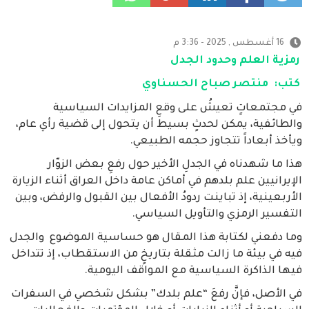
16 أغسطس , 2025 - 3:36 م
رمزية العلم وحدود الجدل
كتب: منتصر صباح الحسناوي
في مجتمعاتٍ تعيشُ على وقعِ المزايدات السياسية
والطائفية، يمكن لحدثٍ بسيط أن يتحول إلى قضية رأي عام،
ويأخذ أبعاداً تتجاوز حجمه الطبيعي.
هذا ما شهدناه في الجدلِ الأخير حول رفعِ بعض الزوّار
الإيرانيين علم بلدهم في أماكن عامة داخل العراق أثناء الزيارة
الأربعينية، إذ تباينت ردودُ الأفعال بين القبول والرفض، وبين
التفسير الرمزي والتأويل السياسي.
وما دفعني لكتابة هذا المقال هو حساسية الموضوع والجدل
فيه في بيئة ما زالت مثقلة بتاريخٍ من الاستقطاب، إذ تتداخل
فيها الذاكرة السياسية مع المواقف اليومية.
في الأصل، فإنَّ رفعَ “علم بلدك” بشكل شخصي في السفرات