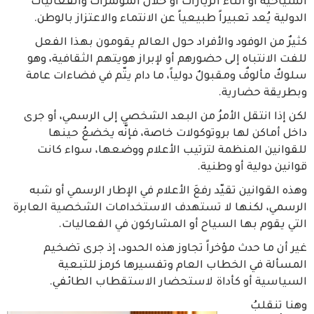
السياحية أو أثناء الزيارات أو خلال المؤتمرات والفعاليات
الدولية يُعد تعبيراً طبيعياً عن الانتماء والاعتزاز بالوطن.
كثيرٌ من الوفود والأفراد حول العالم يقومون بهذا الفعل
للفت الانتباه إلى حضورهم أو لإبراز هويتهم الثقافية، وهو
سلوكٌ مألوفٌ ومقبولٌ دولياً، ما دام يتّم في فضاءات عامة
وبطريقة حضارية.
لكن إذا انتقل الأمرُ من البعد الشخصي إلى الرسمي، أو جرى
داخل أماكن لها بروتوكولات خاصة، فإنَّه يخضعُ حينها
للقوانين المنظمة لترتيب الأعلام ووضعها، سواء كانت
قوانين دولية أو وطنية.
وهذه القوانين تقيّد رفعَ الأعلام في الإطار الرسمي أو شبه
الرسمي، لكنها لا تستهدف الاستخدامات الشخصية العابرة
التي يقوم بها السياح أو المشاركون في الفعاليات.
غير أن ما حدث مؤخراً تجاوز هذه الحدود، إذ جرى تضخيم
المسألة في الخطاب العام وتفسيرها كرمز للتبعية
السياسية أو كأداة لاستحضار الاستقطاب الطائفي.
وهنا تنقلبُ