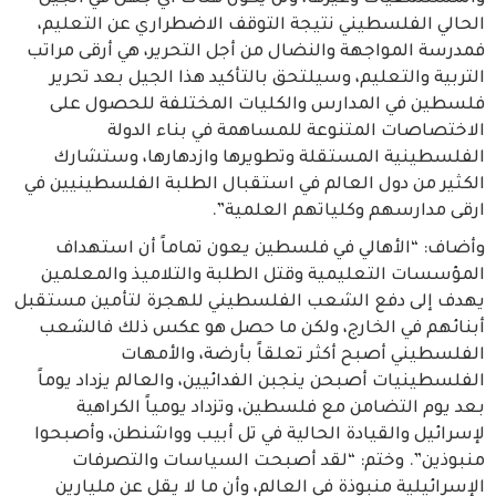
الحالي الفلسطيني نتيجة التوقف الاضطراري عن التعليم،
فمدرسة المواجهة والنضال من أجل التحرير، هي أرقى مراتب
التربية والتعليم، وسيلتحق بالتأكيد هذا الجيل بعد تحرير
فلسطين في المدارس والكليات المختلفة للحصول على
الاختصاصات المتنوعة للمساهمة في بناء الدولة
الفلسطينية المستقلة وتطويرها وازدهارها، وستشارك
الكثير من دول العالم في استقبال الطلبة الفلسطينيين في
ارقى مدارسهم وكلياتهم العلمية”.
وأضاف: “الأهالي في فلسطين يعون تماماً أن استهداف
المؤسسات التعليمية وقتل الطلبة والتلاميذ والمعلمين
يهدف إلى دفع الشعب الفلسطيني للهجرة لتأمين مستقبل
أبنائهم في الخارج، ولكن ما حصل هو عكس ذلك فالشعب
الفلسطيني أصبح أكثر تعلقاً بأرضة، والأمهات
الفلسطينيات أصبحن ينجبن الفدائيين، والعالم يزداد يوماً
بعد يوم التضامن مع فلسطين، وتزداد يومياً الكراهية
لإسرائيل والقيادة الحالية في تل أبيب وواشنطن، وأصبحوا
منبوذين”. وختم: “لقد أصبحت السياسات والتصرفات
الإسرائيلية منبوذة في العالم، وأن ما لا يقل عن مليارين