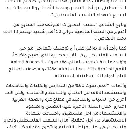
التلاميذ والطلاب والمعلمين هذا سيزيد من تصميم الشعب
الفلسطيني من أجل التحرير، ورحمة الله على والمجد والخلود
لجميع شهداء الشعب الفلسطيني”.
وتابع الشاعر، “حسب التقديرات الموثقة منذ السابع من
أكتوبر من السنة الماضية حوالي 50 ألف شهيد بينهم 10 آلاف
تحت الأنقاض”.
كما وأكد أنه لا يوافق على أي توصيف يتعارض مع حق
الشعب الفلسطيني في تقرير مصيره الذي أصبح واضحاً،
وتؤيده غالبية شعوب العالم، وقد صوتت الجمعية العامة
للأمم المتحدة بالأغلبية الساحقة، و145 دولة صوتت لصالح
قيام الدولة الفلسطينية المستقلة.
وأضاف: “نعم، دمرت 90% من المدارس والكليات والجامعات
واستشهد الآلاف من الطلاب والتلاميذ والأساتذة، ولكن آلاف
أخرى من الشباب والتلاميذ في قطاع غزة والضفة الغربية
اجتازوا خلال السنة الأخيرة كلية التصدي والصمود
والاستشهاد من أجل فلسطين، وأصبحت شهادة
الاستشهاد من أجل تحقيق آمال الشعب الفلسطيني وتحرير
فلسطين هي أعلى مراحل التعليم والتخرج، وقد لاحظنا كيف