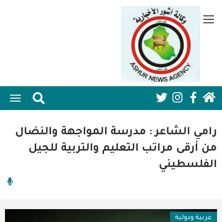
تجاوز
إلى
قائمة
المحتوى
جانبية
الرئيسي
الرئيسية
ggle
Social
ation
سياسية
Media:
رامي الشاعر : مدرسة المواجهة والنضال
اقتصاد واعمال
Header
من أرقى مراتب التعليم والتربية للجيل
الفلسطيني
امنية
رياضة
فن وثقافة
عربية ودولية