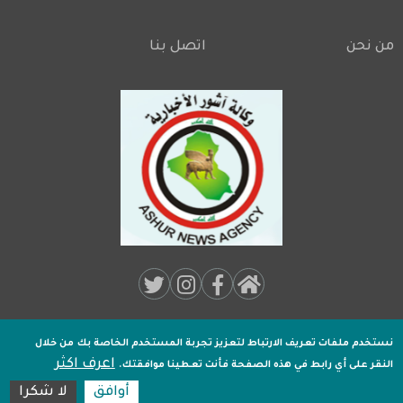
من نحن
اتصل بنا
Footer
Social
Media:
نستخدم ملفات تعريف الارتباط لتعزيز تجربة المستخدم الخاصة بك
من خلال
جميـع الحقوق محفوظة لـ
وكالة اشور الاخبارية
2020 .
اعرف اكثر
Footer
النقر على أي رابط في هذه الصفحة فأنت تعطينا موافقتك.
تصميم وتطوير
اكسل هوست
أوافق
لا شكرا
16:42:39