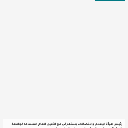
عربية ودولية
تقنيات
تحقيقات صحفية
مقالات
عامة ومنوعات
طب وصحة
رئيس هيأة الإعلام والاتصالات يستعرض مع الأمين العام المساعد لجامعة