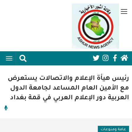
تجاوز
إلى
قائمة
المحتوى
جانبية
الرئيسي
الرئيسية
ggle
Social
ation
سياسية
Media:
رئيس هيأة الإعلام والاتصالات يستعرض
اقتصاد واعمال
Header
مع الأمين العام المساعد لجامعة الدول
العربية دور الإعلام العربي في قمة بغداد
امنية
رياضة
فن وثقافة
عامة ومنوعات