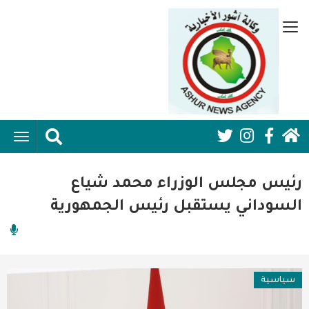
تجاوز
إلى
قائمة
المحتوى
جانبية
الرئيسي
الرئيسية
ggle
Social
ation
سياسية
Media:
رئيس مجلس الوزراء محمد شياع
اقتصاد واعمال
Header
السوداني يستقبل رئيس الجمهورية
امنية
رياضة
سياسية
فن وثقافة