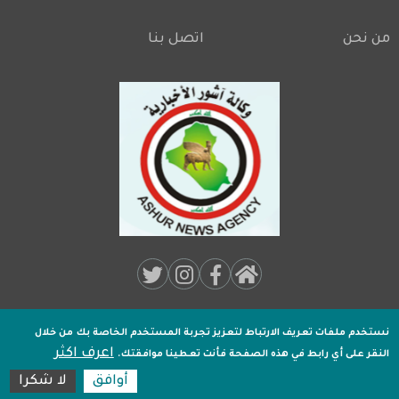
من نحن
اتصل بنا
Footer
Social
Media:
نستخدم ملفات تعريف الارتباط لتعزيز تجربة المستخدم الخاصة بك
من خلال
جميـع الحقوق محفوظة لـ
وكالة اشور الاخبارية
2020 .
اعرف اكثر
Footer
النقر على أي رابط في هذه الصفحة فأنت تعطينا موافقتك.
تصميم وتطوير
اكسل هوست
أوافق
لا شكرا
16:55:02
مكة المكرمة