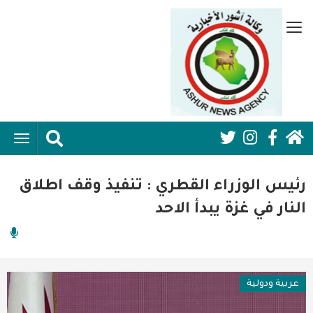
تجاوز
إلى
قائمة
المحتوى
جانبية
الرئيسي
الرئيسية
ggle
Social
ation
سياسية
Media:
رئيس الوزراء القطري : تنفيذ وقف اطلاق
اقتصاد واعمال
Header
النار في غزة يبدأ الاحد
امنية
رياضة
عربية ودولية
فن وثقافة