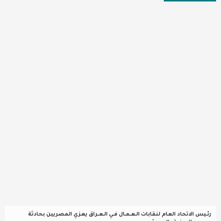
عربية ودولية
تقنيات
تحقيقات صحفية
مقالات
عامة ومنوعات
طب وصحة
رئـيس الاتحاد العام لنقابات الـعـمـال فـي الـعـراق يعزي المصريين بحادثة