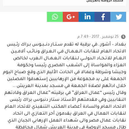
مسجد الروضة بالعريش
25 نوفمبر , 2017 - 7:49 م
بغداد – آشور..في برقية له تقدم سـتـار دنــبـوس بـراك رئـيس
الاتحاد العام لنقابات الـعـمـال فـي الـعـراق ونـائـب ألامـيـن
الـعـام للاتـحـاد الـدولـــي لـنقابات الـعـمـال الـعرب لخالص
العزاء والمواساة إلى الشعب المصري رئيسا وحكومة
وجيشا وشرطة وعمالا في الحادث الأليم الذي وقع صباح اليوم
الجمعة على يد مجموعة من الإرهابيين إستهدفوا المصلين
خلال ادائهم لصلاة الجمعة في مسجد بمدينة العريش ..
وقال رئيس “عمال العراق” في برقيته:”عمال العراق وقادتهم
النقابيين وفي مقدمتهم الأستاذ ستار دنبوس براك رئيس
الاتحاد العام والسادة أعضاء المكتب التنفيذي للاتحاد العام
لنقابات العمال في العراق يقدمون أحر التعازي الى اتحاد
نقابات عمال مصر والى شهداء العمل الإرهابي الجبان الذي
طال مسجد الروضة في مدينة العريش شمال محافظة