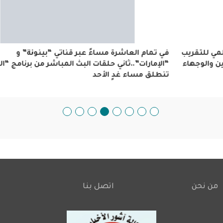
في تمام العاشرة مساءً عبر قناتي “بينونة” و “الإمارات”..ثاني
حلقات البث المباشر من برنامج “المنكوس” تنطلق مساء غدٍ ا
من نحن
اتصل بنا
Footer