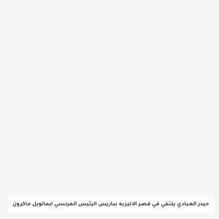
عربية ودولية
تقنيات
تحقيقات صحفية
مقالات
عامة ومنوعات
طب وصحة
حيدر العبادي يلتقي في قصر الاليزيه بباريس الرئيس الفرنسي ايمانويل ماكرون