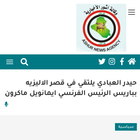
تجاوز
إلى
قائمة
المحتوى
جانبية
الرئيسي
الرئيسية
ggle
Social
ation
سياسية
Media:
حيدر العبادي يلتقي في قصر الاليزيه
اقتصاد واعمال
Header
بباريس الرئيس الفرنسي ايمانويل ماكرون
امنية
رياضة
سياسية
فن وثقافة