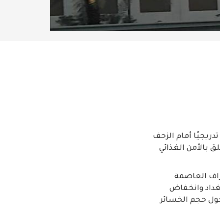
دريجيًا أمام الزحف
ق بالأمن الغذائي
راف العاصمة
غداد وانخفاض
حول حجم الخسائر