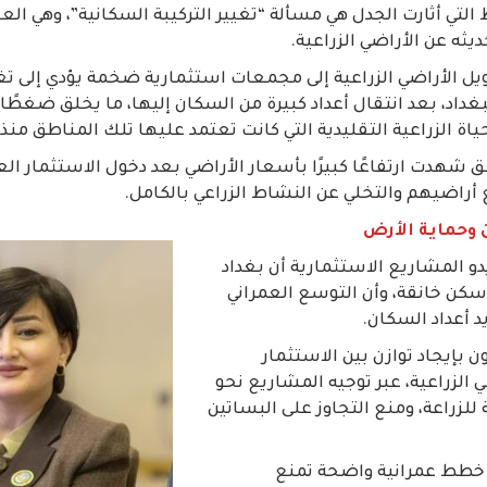
 التي أثارت الجدل هي مسألة “تغيير التركيبة السكانية”، وهي العبا
يثه عن الأراضي الزراعية.
ويل الأراضي الزراعية إلى مجمعات استثمارية ضخمة يؤدي إلى ت
داد، بعد انتقال أعداد كبيرة من السكان إليها، ما يخلق ضغطًا اج
لحياة الزراعية التقليدية التي كانت تعتمد عليها تلك المناطق منذ
شهدت ارتفاعًا كبيرًا بأسعار الأراضي بعد دخول الاستثمار العق
ع أراضيهم والتخلي عن النشاط الزراعي بالكامل.
 وحماية الأرض
دو المشاريع الاستثمارية أن بغداد
 سكن خانقة، وأن التوسع العمراني
 أعداد السكان.
بإيجاد توازن بين الاستثمار
 الزراعية، عبر توجيه المشاريع نحو
للزراعة، ومنع التجاوز على البساتين
 خطط عمرانية واضحة تمنع