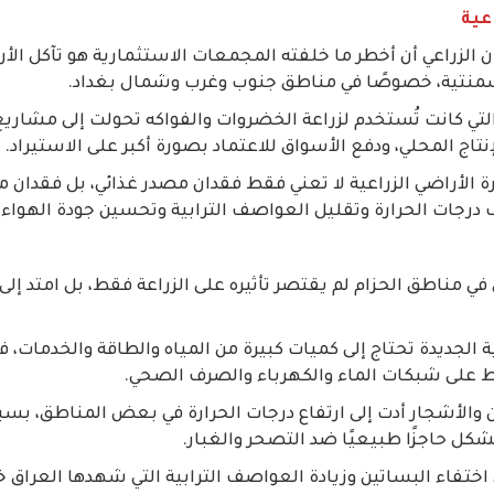
عية
لزراعي أن أخطر ما خلفته المجمعات الاستثمارية هو تآكل الأرا
سمنتية، خصوصًا في مناطق جنوب وغرب وشمال بغداد.
التي كانت تُستخدم لزراعة الخضروات والفواكه تحولت إلى مشاريع
اج المحلي، ودفع الأسواق للاعتماد بصورة أكبر على الاستيراد.
ة الأراضي الزراعية لا تعني فقط فقدان مصدر غذائي، بل فقدان م
رجات الحرارة وتقليل العواصف الترابية وتحسين جودة الهواء 
 مناطق الحزام لم يقتصر تأثيره على الزراعة فقط، بل امتد إلى ا
لجديدة تحتاج إلى كميات كبيرة من المياه والطاقة والخدمات، ف
 على شبكات الماء والكهرباء والصرف الصحي.
ين والأشجار أدت إلى ارتفاع درجات الحرارة في بعض المناطق، ب
شكل حاجزًا طبيعيًا ضد التصحر والغبار.
ختفاء البساتين وزيادة العواصف الترابية التي شهدها العراق 