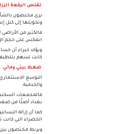
تقلص الرقعة الزرا
يرى مختصون بالشأن ا
وتحويلها إلى كتل إ
فالكثير من الأراضي 
انعكس على حجم الإنت
ويؤكد خبراء أن خسار
كانت تسهم بتلطيف د
ضغط بيئي ومائي
التوسع الاستثماري في
والخدمية.
فالمجمعات السكنية ا
بغداد أصلًا من ضغط
كما أن إزالة البسات
الخضراء التي كانت ت
ويربط مختصون بين ا