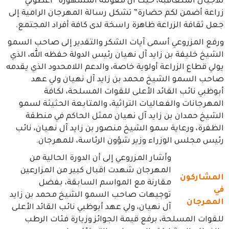
للأجيال المتعاقبة، حيث أن مقولته المشهورة “أعطوني
زراعة أضمن لكم حضارة” تشكل رسالة المهرجان الرامية إلى
جعل ثقافة الزراعة ظاهرة راسخة لدى كافة أفراد المجتمع.
ورفع المزروعي أسمى آيات الشكر والتقدير إلى صاحب السمو
الشيخ خليفة بن زايد آل نهيان رئيس الدولة حفظه الله، الذي
يولي قطاع الزراعة أولوية خاصة، والدعم اللامحدود الذي يقدمه
صاحب السمو الشيخ محمد بن زايد آل نهيان ولي عهد
أبوظبي نائب القائد الأعلى للقوات المسلحة، لكافة
المهرجانات والفعاليات التراثية، والمتابعة الحثيثة لسمو
الشيخ حمدان بن زايد آل نهيان ممثل الحاكم في منطقة
الظفرة، ورعاية سمو الشيخ منصور بن زايد آل نهيان، نائب
رئيس مجلس الوزراء وزير شؤون الرئاسة، للمهرجان.
وأشار المزروعي إلى أن الدورة الحالية من
المهرجان شهدت اقبال كبير من المزارعين
المشاركون
مقارنة مع المواسم السابقة، بفضل
في
توجيهات صاحب السمو الشيخ محمد بن زايد
المهرجان
آل نهيان، ولي عهد أبوظبي نائب القائد الأعلى
للقوات المسلحة، برفع قيمة الجوائز وزيارة فئات الرطب