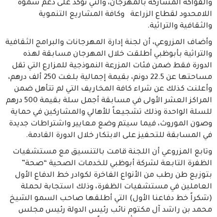
والفواكه المشاركة بالمهرجان، والتي تؤكد على دعم سموه
اللامحدود لقطاع الزراعة وكافة المشاريع التنموية
والثقافية والتراثية.
وأضاف المزروعي، أن لجنة إدارة المهرجانات والبرامج الثقافية
والتراثية بأبوظبي أطلقت خلال المهرجان مسابقة لهذه
الدورة فقط ضمن فئات المزرعة النموذجية للمزارع التي تقل
مساحتها عن 22.5 دونم، بقيمة إجمالية بلغت 250 ألف درهم،
وأعلنت كذلك عن شراء كافة المخاريف التي لم تتأهل ضمن
المراكز العشر الأولى في مسابقة أجمل سلة بقيمة 500 درهم
للسلة الواحدة وذلك تشجيعاً للأهالي والمشاركين في حماية
وصون الموروث، فيما سيتم وضع معايير واشتراطات جديدة
في المسابقة للتحفيز على الابتكار خلال الدورة القادمة.
وتابع المزروعي أن اللجنة قامت بالتنسيق مع مستشفيات
الظفرة التابعة لشركة أبوظبي للخدمات الصحية “صحة”
بتوزيع طن رطب من الأنواع الفاخرة لكوادر خط الدفاع الأول
العاملين في مستشفيات الظفرة، وذلك استجابة لحملة
(شكراً خط دفاعنا الأول) التي أطلقها صاحب السمو الشيخ
محمد بن راشد آل مكتوم نائب رئيس الدولة رئيس مجلس