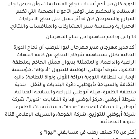
الدورة كان من أهم أسباب نجاح المسابقات، وأن حرص لجان
الاستلام والتحكيم على توفير الأجواء الصحية التي تخدم
المزارع والمهرجان كان له أثر جميل على نجاح الاجراءات
الاحترازية وسلاسة سير المشاركات والمنافسات والنتائج.
13 راعي وداعم ساهموا في نجاح المهرجان
أكد مدير مهرجان مدير مهرجان ليوا للرطب أن نجاح الدورة
الحالية تكلل بمساهمة شركاء النجاح، من كافة الجهات
الراعية والداعمة، والمتمثلة بديوان ممثل الحاكم بمنطقة
الظفرة، شركة أبوظبي الوطنية للبترول “أدنوك”، مؤسسة
الإمارات للطاقة النووية (براكة الأولى ونواة للطاقة) دائرة
الثقافة والسياحة بأبوظبي، دائرة البلديات والنقل – بلدية
منطقة الظفرة، هيئة أبوظبي للزراعة والسلامة الغذائية،
شرطة أبوظبي، مركز أبوظبي لإدارة النفايات “تدوير”، شركة
أبوظبي للخدمات الصحية “صحة”، مستشفيات الظفرة،
شركة أبوظبي للتوزيع، شركة الفوعة، والشريك الإعلامي قناة
بينونة الفضائية.
أكثر من 70 صنف رطب في مسابقتي “ليوا” و