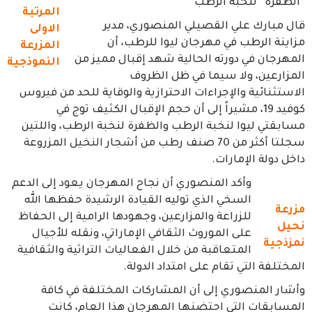
“الظفرة” لنخبة الرطب
المرتبة
قال مبارك علي القصيلي المنصوري، مدير
الاولى
مزاينة الرطب في مهرجان ليوا للرطب، أن
المزرعة
المهرجان في دورته الحالية شهد إقبال مميز من
النموذجية
المزارعين، ولا سيما في ظل الظروف
الاستثنائية والإجراءات الاحترازية والوقاية للحد من فيروس
كوفيد 19، مشيراً إلى أن حجم الإقبال الكثيف توج في
مسابقتي ليوا لنخبة الرطب والظفرة لنخبة الرطب، واللتين
سجلتا أكثر من 70 صنف رطب من أشجار النخيل المزروعة
داخل دولة الإمارات.
وأكد المنصوري أن نجاح المهرجان يعود إلى الدعم
السخي الذي توليه القيادة الرشيدة حفظها الله
مزرعة
للزراعة والمزارعين، وجهودها الرامية إلى الحفاظ
نحيل
على الموروث الثقافي الإماراتي، ونقله للأجيال
نمزذجية
المتعاقبة من خلال الفعاليات التراثية والثقافية
المختلفة التي تقام على امتداد الدولة.
وأشار المنصوري إلى أن المشاركات المختلفة في كافة
المسابقات التي احتضنها المهرجان هذا العام، كانت