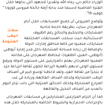
الوزراء حاكم دبي، رعاه الله، وتقديراً للجهود التي بذلوها خلال
الفترة الماضية لاسيما منذ بداية أزمة جائحة فيروس كورونا ”
كوفيد-19″.
وأوضح المزروعي أن جميع المسابقات خلال أيام
المهرجان سارت بطريقة ناجحة لناحية
سلات
المشاركات والتحكيم والنتائج رغم الظروف
الرطب
الاستثنائية، حيث سجلت المسابقات المختلفة
المتنوعة
مشاركات متميزة من كافة مناطق إمارات الدولة
بالإضافة إلى زيادة مساحة المشاركة داخل مدن إمارة أبوظبي
(أبوظبي، العين، الظفرة)، ليحافظ المهرجان على مكانته
المميزة كمهرجان يهتم بالمزارعين على مستوى الدولة، ويرفع
مستوى الوعي لديهم بأهمية الزراعة لتكون ثقافة الزراعة جزء
لا يتجزأ من ثقافة الفرد، ولقد لاحظنا توسع كبير في أصناف
الرطب المشاركة وكذلك أصناف الفاكهة، وزيادة في عدد
المزارع المشاركة وكذلك الحدائق المنزلية التي باتت تزخر اليوم
بالعديد من أصناف النخيل والفاكهة.
كما أن التزام المزارعين المشاركين في مسابقات المهرجان
بالإجراءات الاحترازية والشروط الخاصة بالمشاركة خلال هذه