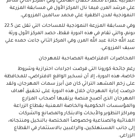
الغربية عفراء محمد خلفان الهاملي، وفي المركز الثاني سالم
علي مرشد المرر، فيما نال المركز الأول في مسابقة المزرعة
النموذجية لمدن الظفرة علي محمد سالمين المزروعي.
وفي مسابقة المزرعة النموذجية للمساحات التي تقل عن 22.5
دونم، والتي تقام في هذه الدورة فقط، حصد المركز الأول ورثة
عبد الله حاذة عبد الله المرر، وفي المركز الثاني جاءت حمده علي
سيف المزروعي.
المحاضرات الافتراضية المصاحبة للمهرجان
رغم جائحة كورونا التي فرضت اجراءات احترازية وشروط
خاصة، هذه الدورة، إلا أن تسخير الواقع الافتراضي، للمحافظة
على زخم المشهد التراثي كان من أبرز سمات المهرجان، ولقد
حرصت إدارة المهرجان خلال هذه الدورة على تحقيق أهداف
المهرجان الذي أصبح منصة يرتقبها أصحاب المزارع
والمؤسسات الحكومية والخاصة المعنية بقطاع الزراعة
ومراكز التطوير والأبحاث والابتكار والمصانع والشركات
الغذائية والصناعية وخصوصاً المختصة بالنخيل ومنتجاته،
إلى جانب المستهلكين، والراغبين بالاستثمار في القطاع
الزراعي.