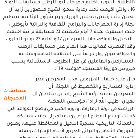
(الظفرة- آشور)..اختتم مهرجان ليوا للرطب مسابقات الدورة
16 ، والتي أقيمت تحت رعاية سمو الشيخ منصور بن زايد آل
نهيان نائب رئيس مجلس الوزراء وزير شؤون الرئاسة، بتنظيم
لجنة إدارة المهرجانات والبرامج الثقافية والتراثية بأبوظبي،
حيث استمرت لمدة 7 أيام تضمنت 23 مسابقة تراثية احتفت
بالنخيل والفواكه، خلال الفترة من 17 ولغاية 23 يوليو الجاري،
وقد اقتصرت فعاليات هذا العام على مسابقات الرطب
والفواكه بدون زوار حرصاً على السلامة العامة وسلامة
المشاركين والعاملين في ظل الظروف الاستثنائية بسبب
فيروس كورونا المستجد “كوفيد- 19”.
قال عبيد خلفان المزروعي، مدير المهرجان مدير
إدارة المشاريع والتخطيط في اللجنة، أن
مسابقات
المهرجان يجسد رؤية الشيخ زايد بن سلطان آل
المهرجان
نهيان “طيب الله ثراه”، مؤسس النهضة
الزراعية في دولة الإمارات، ودوره الكبير في وضع القواعد التي
كفلت توسع القطاع الزراعي وتنميته، إلى جانب تمسكه
بالمكانة التاريخية لشجرة النخيل والمحافظة عليها، وصون
الموروث الثقافي والتراثي العريق لأبناء الإمارات، ونقله