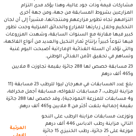
مشاركات قيمة وذات جود عالية، وهذا يؤكد مدى التزام
المزارعين بشروط المسابقة من جهة، ومن جهة أخرى
التزامهم تجاه تطوير مزارعهم ومنتجاتها، مشيراً إلى أن لجان
التحكيم وخلال زيارتها للمزارع والحدائق المنزلية وجدت تطور
كبير فيها مقارنة مع السنوات السابقة، وشهدت المزروعات
فيها تنوعاً كبيراً بإنتاج ثمار النخيل والعديد من أنواع الفاكهة،
والتي تؤكد أن السلة الغذائية الإماراتية أصبحت اليوم غنية
وتساهم في تحقيق الأمن الغذائي الوطني.
23 مسابقة خصص لها 288 جائزة بقيمة تجاوزت 8 ملايين
و465 ألف درهم
بلغ عدد المسابقات في مهرجان ليوا للرطب 23 مسابقة (11
مزاينة للرطب، 7 مسابقات للفواكه، مسابقة أجمل مخرافة،
و4 مسابقات للمزرعة النموذجية)، وقد خصص لها 288 جائزة
بقيمة إجمالية بلغت أكثر من 8 ملايين و465 ألف درهم.
وتوزعت مسابقات مزاينة الرطب على النحو
التالي: مزاينة رطب الدباس 446 ألف درهم
المرتبة
موزعة على 25 جائزة، رطب الخنيزي 15 جائزة
الاولى