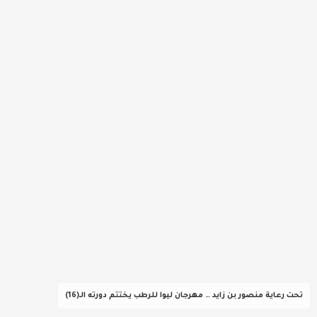
عربية ودولية
تقنيات
تحقيقات صحفية
مقالات
عامة ومنوعات
طب وصحة
تحت رعاية منصور بن زايد … مهرجان ليوا للرطب يختتم دورته الـ(16)