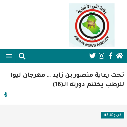
تجاوز
إلى
قائمة
المحتوى
جانبية
الرئيسي
الرئيسية
ggle
Social
ation
سياسية
Media:
تحت رعاية منصور بن زايد … مهرجان ليوا
اقتصاد واعمال
Header
للرطب يختتم دورته الـ(16)
امنية
رياضة
فن وثقافة
فن وثقافة