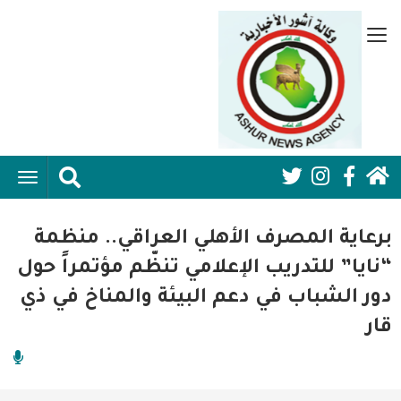
تجاوز
إلى
قائمة
المحتوى
جانبية
الرئيسي
الرئيسية
ggle
Social
ation
سياسية
Media:
برعاية المصرف الأهلي العراقي.. منظمة
اقتصاد واعمال
Header
“نايا” للتدريب الإعلامي تنظّم مؤتمراً حول
دور الشباب في دعم البيئة والمناخ في ذي
امنية
قار
رياضة
فن وثقافة