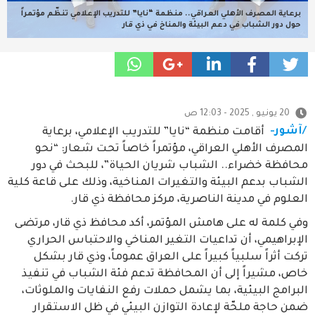
برعاية المصرف الأهلي العراقي.. منظمة “نايا” للتدريب الإعلامي تنظّم مؤتمراً
حول دور الشباب في دعم البيئة والمناخ في ذي قار
20 يونيو , 2025 - 12:03 ص
/آشور-
أقامت منظمة “نايا” للتدريب الإعلامي، برعاية
المصرف الأهلي العراقي، مؤتمراً خاصاً تحت شعار: “نحو
محافظة خضراء.. الشباب شريان الحياة”، للبحث في دور
الشباب بدعم البيئة والتغيرات المناخية، وذلك على قاعة كلية
العلوم في مدينة الناصرية، مركز محافظة ذي قار.
وفي كلمة له على هامش المؤتمر، أكد محافظ ذي قار، مرتضى
الإبراهيمي، أن تداعيات التغير المناخي والاحتباس الحراري
تركت أثراً سلبياً كبيراً على العراق عموماً، وذي قار بشكل
خاص، مشيراً إلى أن المحافظة تدعم فئة الشباب في تنفيذ
البرامج البيئية، بما يشمل حملات رفع النفايات والملوثات،
ضمن حاجة ملحّة لإعادة التوازن البيئي في ظل الاستقرار