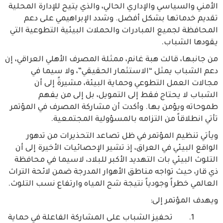
الأمني والسياسي والإداري الحالي، والذي يتيح للإدارة المحلية
تقديم خدماتها بشكل أفضل. وشدد الإبراهيمي على دعم
المحافظة لجميع المبادرات والحملات البيئية التطوعية التي
يقودها الشباب.
من جانبها، قالت هبة غانم، ممثلة المصرف الأهلي العراقي، إن
دعم الشباب يمثل “الاستثمار الحقيقي”، ولا سيما في
مجالات العمل التطوعي وحماية البيئة، مشيرةً إلى أن
الشباب لا يحتاج فقط إلى التمويل، بل إلى من يفهم
طموحاته ويؤمن بها. وأكدت أن مشاركة المصرف في المؤتمر
تأتي انطلاقاً من التزامه بالمسؤولية المجتمعية.
ويأتي تنظيم المؤتمر في ظل تصاعد التحذيرات من تدهور
الواقع البيئي في العراق، إذ تشير الإحصائيات الأخيرة إلى أن
التلوث البيئي بات التهديد الأكبر للبلاد، لاسيما في محافظة
ذي قار، حيث تواجه مناطق الأهوار المدرجة ضمن لائحة التراث
العالمي خطراً وجودياً نتيجة شح المياه وارتفاع نسب التلوث.
ويهدف المؤتمر إلى:
1. تحفيز الشباب على المشاركة الفاعلة في حماية