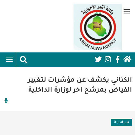
تجاوز
إلى
قائمة
المحتوى
جانبية
الرئيسي
الرئيسية
ggle
Social
ation
سياسية
Media:
الكناني يكشف عن مؤشرات لتغيير
اقتصاد واعمال
Header
الفياض بمرشح اخر لوزارة الداخلية
امنية
رياضة
سياسية
فن وثقافة