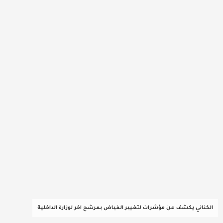
عربية ودولية
تقنيات
تحقيقات صحفية
مقالات
عامة ومنوعات
طب وصحة
الكناني يكشف عن مؤشرات لتغيير الفياض بمرشح اخر لوزارة الداخلية