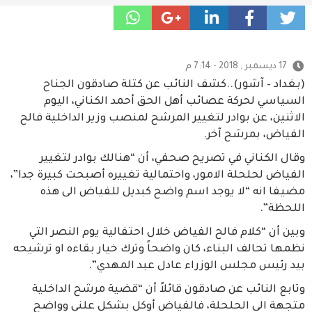
17 ديسمبر , 2018 - 7:14 م
(بغداد – آشور)..كشف النائب عن كتلة صادقون الجناح
السياسي لحركة عصائب أهل الحق أحمد الكناني، اليوم
الاثنين، عن بوادر لتغيير المرشح لمنصب وزير الداخلية فالح
الفياض، بمرشح آخر.
وقال الكناني في تصريح صحفي، أن “هنالك بوادر لتغيير
الفياض لحلحلة الامور، واحتمالية تغييره أصبحت كبيرة جدا”،
مضيفا انه “لا يوجد اسم واضح كبديل للفياض الى هذه
اللحظة”.
وبين أن “كلام فالح الفياض خلال احتفالية يوم النصر التي
نظمها تحالف البناء، كان واضحاً وترك خيار بقاءه او ترشيحه
بيد رئيس مجلس الوزراء عادل عبد المهدي”.
وتابع النائب عن صادقون قائلاً أن “قضية مرشح الداخلية
متجهة الى الحلحلة، فالفياض أوكل بشكل علني وواضح