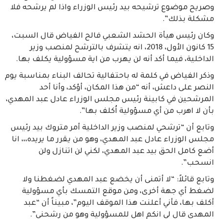
وصريح موضوع ترشيحه بيد رئيس الوزراء واذا لم يرشحه فلا
مشكلة بذلك”.
وكان رئيس هيأة الحشد الشعبي فالح الفياض قال السبت،
15 كانون الأول، 2018، انه يتشرف بالترشح لمنصب وزير
الداخلية، فيما أكد أنه لن يهرب من اية مسؤولية يكلف بها.
وذكر الفياض في كلمة له باحتفالية تحالف البناء بمناسبة يوم
النصر على داعش، أنه “من هذا المكان، أؤكد، وأنا أحد
المرشحين في كابينة رئيس مجلس الوزراء عادل عبد المهدي،
بأن لا اهرب من أي مسؤولية اُكلف بها”.
وتابع أن “ترشحي لمنصب وزير الداخلية أمر متروك بيد رئيس
مجلس الوزراء عادل عبد المهدي، وهو من يقرر ما يريده،،، انا
أضع كامل الحق بيد عبد المهدي، لكني لن اتنازل ولن
انسحب”.
وتابع قائلاً: “لا أتمنى أن يخضع عبد المهدي لضغطنا ولا
لضغط أي جهة أخرى، ومن موقع التمسك بأي مسؤولية
أكلف بها، فأني أعلنت هذا الموقف اليوم”، مبيناً أن “عبد
المهدي قال لي انكم اهل للمسؤولية وهو من رشحني”.