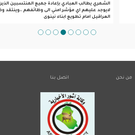
الشمري يطالب العبادي بإعادة جميع المنتسبين الذين لايوجد
عليهم اي مؤشر امني الى وظائفهم ..وينتقد وضع العراقيل اما
تطويع ابناء نينوى
من نحن
اتصل بنا
Footer