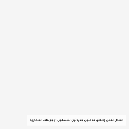
عربية ودولية
تقنيات
تحقيقات صحفية
مقالات
عامة ومنوعات
طب وصحة
العدل تعلن إطلاق خدمتين جديدتين لتسهيل الإجراءات العقارية