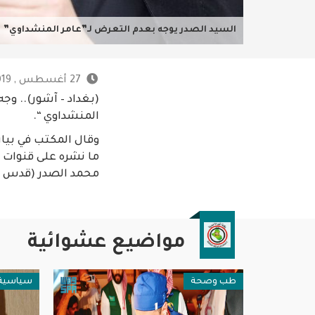
السيد الصدر يوجه بعدم التعرض لـ”عامر المنشداوي”
27 أغسطس , 2019 - 9:19 م
(بغداد – آشور).. وج
المنشداوي “.
وقال المكتب في بيان
ما نشره على قنوات 
محمد الصدر (قدس سر
مواضيع عشوائية
طب وصحة
سياسية