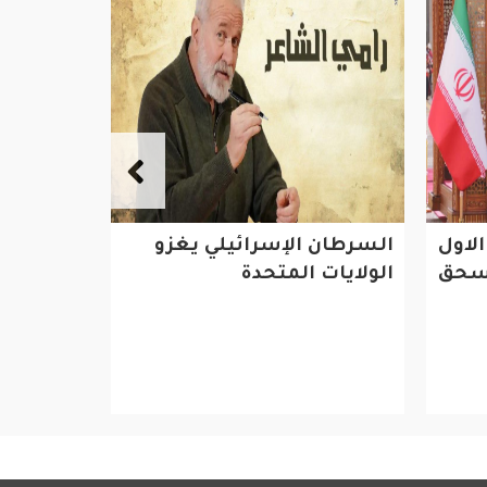
لاول
السرطان الإسرائيلي يغزو
تعزيز برا
اسحق
الولايات المتحدة
الطلابي و
القائم بي
الإماراتيي