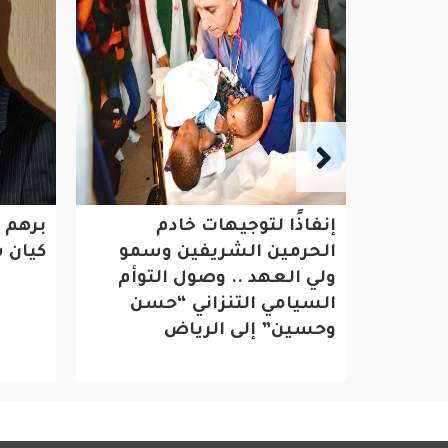
 يشيد
إنفاذًا لتوجيهات خادم
برهم 
ي تجسدت
الحرمين الشريفين وسمو
كيان 
مهرجان
ولي العهد .. وصول التوأم
السيامي التنزاني “حسن
ته
وحسين” إلى الرياض