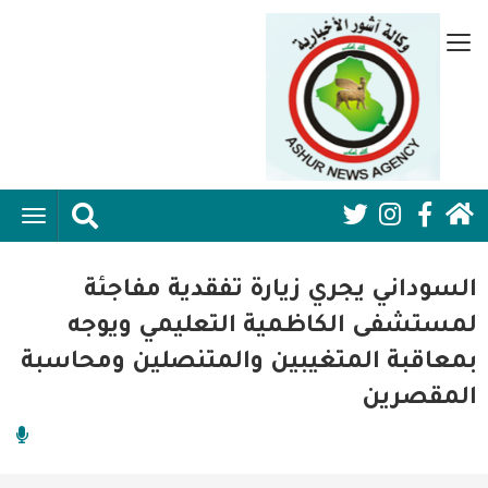
تجاوز
إلى
قائمة
المحتوى
جانبية
الرئيسي
الرئيسية
ggle
Social
ation
سياسية
Media:
السوداني يجري زيارة تفقدية مفاجئة
اقتصاد واعمال
Header
لمستشفى الكاظمية التعليمي ويوجه
بمعاقبة المتغيبين والمتنصلين ومحاسبة
امنية
المقصرين
رياضة
فن وثقافة