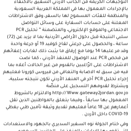
التوجيهات الكريمة من الجانب الأردني الشقيق بالاكتفاء
بالإجراءات المعمول بها في المملكة العربية السعودية
والمنظمة للفئات المسموح لها بالسفر، وفق الاشتراطات
المعلنة على حسابات السفارة على وسائل التواصل
الاجتماعي والموقع الإلكتروني، والمتضمنة ” تحليل PCR
سلبي النتيجة قبل دخول الأراضي الأردنية بما لا يزيد عن (72)
ساعة ، والحصول على جرعتي لقاح كوفيد 19 أو جرعة واحدة
وقد مر عليها 14 يوما مع إرفاق ما يثبت ذلك لغايات إعفائهم
من فحص PCR عند الوصول للمنفذ الأردني ، كما نصت
الاشتراطات على الرّاغبين بالقدوم من غير الحالات أعلاه بما
فيه من سبق له الاصابة والتعافي من فيروس كورونا فعليهم
إجراء تحليل PCR آخر في المنفذ الأردني تكون نتيجته سلبية،
ويشترط لقدومهم التسجيل على منصّة
http://Www.gateway2jordan.gov.jo والالتزام بالشروط
المعمول بها سابقاً ، وفيما يتعلق بالمواطنين الذين تقل
أعمارهم عن 18 عاماً فعليهم تقديم وثيقة تأمين طبي يغطي
COVID-19 داخل الأردن .
وفي ختام الجولة نوه السفير السديري بالجهود والاستعدادات