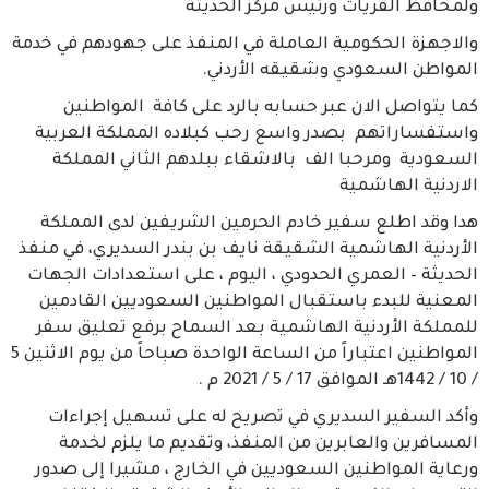
ولمحافظ القريات ورئيس مركز ‎الحديثة
والاجهزة الحكومية العاملة في المنفذ على جهودهم في خدمة
المواطن السعودي وشقيقه الأردني.
كما يتواصل الان عبر حسابه بالرد على كافة المواطنين
واستفساراتهم بصدر واسع رحب كبلاده المملكة العربية
السعودية ومرحبا الف بالاشقاء ببلدهم الثاني المملكة
الاردنية الهاشمية
هدا وقد اطلع سفير خادم الحرمين الشريفين لدى المملكة
الأردنية الهاشمية الشقيقة نايف بن بندر السديري، في منفذ
الحديثة – العمري الحدودي ، اليوم ، على استعدادات الجهات
المعنية للبدء باستقبال المواطنين السعوديين القادمين
للمملكة الأردنية الهاشمية بعد السماح برفع تعليق سفر
المواطنين اعتباراً من الساعة الواحدة صباحاً من يوم الاثنين 5
/ 10 / 1442هـ الموافق 17 / 5 / 2021 م .
وأكد السفير السديري في تصريح له على تسهيل إجراءات
المسافرين والعابرين من المنفذ، وتقديم ما يلزم لخدمة
ورعاية المواطنين السعوديين في الخارج ، مشيرا إلى صدور