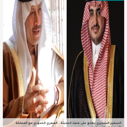
عربية ودولية
تقنيات
تحقيقات صحفية
مقالات
عامة ومنوعات
طب وصحة
السفير السديري يطلع على منفذ الحديثة – العمري الحدودي مع المملكة