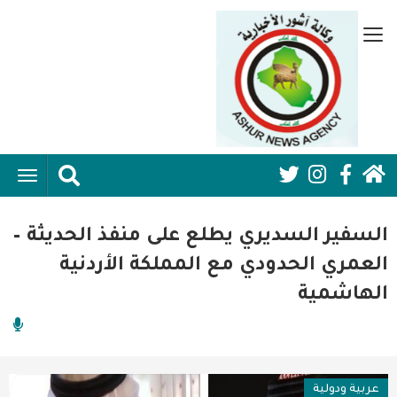
تجاوز
إلى
قائمة
المحتوى
جانبية
الرئيسي
الرئيسية
ggle
Social
ation
سياسية
Media:
السفير السديري يطلع على منفذ الحديثة –
اقتصاد واعمال
Header
العمري الحدودي مع المملكة الأردنية
الهاشمية
امنية
رياضة
فن وثقافة
عربية ودولية