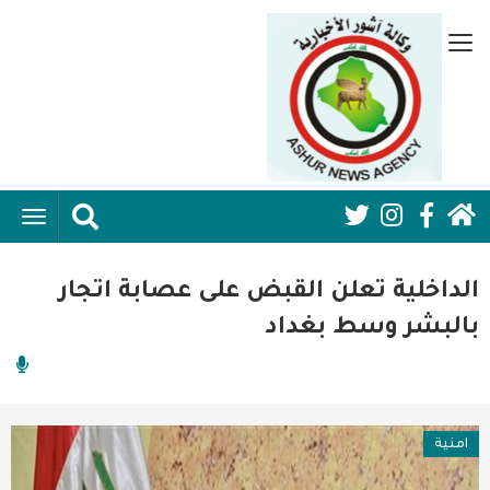
تجاوز
إلى
قائمة
المحتوى
جانبية
الرئيسي
الرئيسية
ggle
Social
ation
سياسية
Media:
الداخلية تعلن القبض على عصابة اتجار
اقتصاد واعمال
Header
بالبشر وسط بغداد
امنية
رياضة
امنية
فن وثقافة