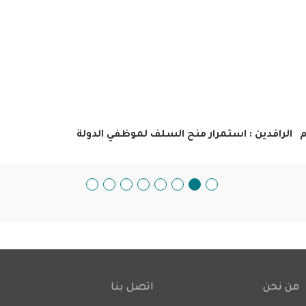
م
الرافدين : استمرار منح السلف لموظفي الدولة
من نحن
اتصل بنا
Footer