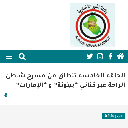
تجاوز
إلى
قائمة
المحتوى
جانبية
الرئيسي
الرئيسية
ggle
Social
ation
سياسية
Media:
الحلقة الخامسة تنطلق من مسرح شاطئ
اقتصاد واعمال
Header
الراحة عبر قناتي “بينونة” و “الإمارات”
امنية
رياضة
فن وثقافة
فن وثقافة