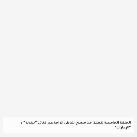
عربية ودولية
تقنيات
تحقيقات صحفية
مقالات
عامة ومنوعات
طب وصحة
الحلقة الخامسة تنطلق من مسرح شاطئ الراحة عبر قناتي “بينونة” و
“الإمارات”