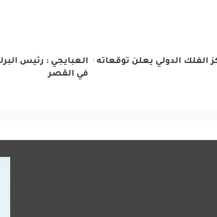
لفلك الدولي يعلن توقعاته لعيد الفطر
العبايجي : رئيس البرلما
في القصر