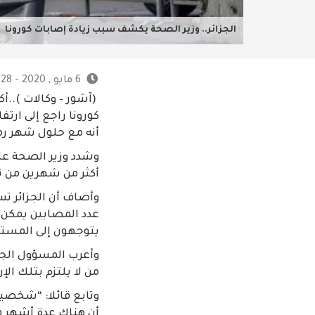
الجزائر.. وزير الصحة يكشف سبب زيادة إصابات كورونا
6 مايو , 2020 - 1:28 م
(آشور – وكالات )..أك
كورونا راجع إلى ارت
أنه مع حلول شهر رمض
وشدد وزير الصحة عل
أكثر من شهرين من تف
وأضاف أن الجزائر تس
عدد المصابين يمكن 
يتوجهون إلى المست
وأعرب المسؤول الجز
من لا يلتزم بتلك الإ
وتابع قائلا: “شخصيا
أن هناك عدة أشهر ف