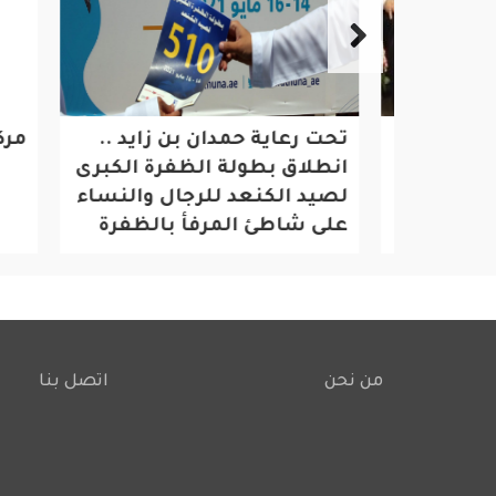
لاسبوع
تحت رعاية حمدان بن زايد ..
مركز ا
ارض
انطلاق بطولة الظفرة الكبرى
لصيد الكنعد للرجال والنساء
على شاطئ المرفأ بالظفرة
من نحن
اتصل بنا
Footer