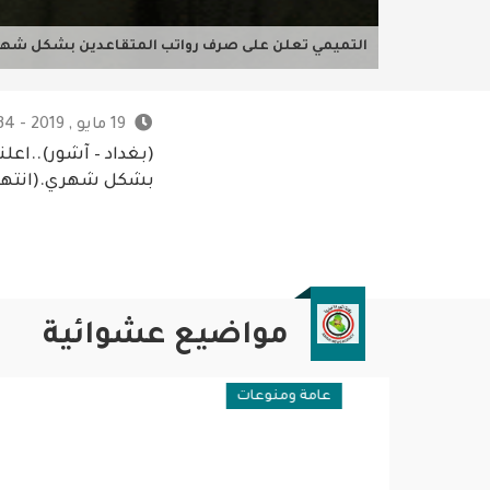
التميمي تعلن على صرف رواتب المتقاعدين بشكل شه
19 مايو , 2019 - 9:34 م
(بغداد – آشور)..اعلن
بشكل شهري.(انتهى
مواضيع عشوائية
عامة ومنوعات
عامة وم