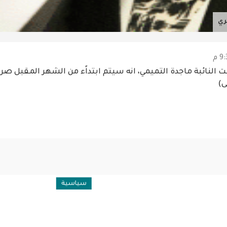
ري
ت النائبة ماجدة التميمي، انه سيتم ابتداًء من الشهر المقبل صر
)
نوعات
سياسية