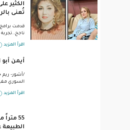
الكثير عل
تُعنى بال
قدمت برامج..
ناجح..تجربة
اقرأ المزيد
أيمن أبو 
/آشور- ريم خ
السوري مفيد 
اقرأ المزيد
55 مترا
الطبيعة 