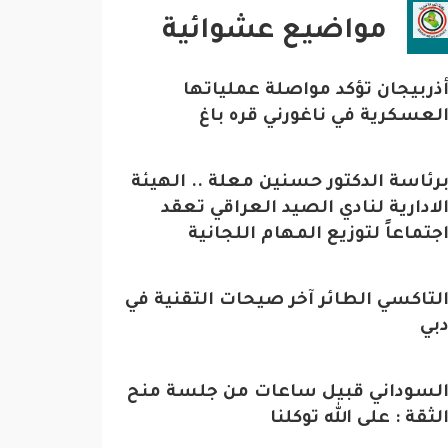
مواضيع عشوائية
ذربيجان تؤكد مواصلة عملياتها
لعسكرية في ناغورني قره باغ
رئاسة الدكتور حسنين معلة .. الهيئة
لادارية لنادي الصيد العراقي تعقد
جتماعاً لتوزيع المهام اللجانية
لتاكسي الطائر آخر صيحات التقنية في
بي
لسوداني قبيل ساعات من جلسة منح
لثقة : على الله توكلنا