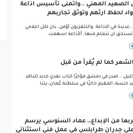
ى الصعيد المهني ..واتمنى تأسيس اذاعة
ر
رواد لحفظ ارثهم وتوثق تجاربهم
ا
ا
عديدة في الاذاعة والتلفزيون أؤمن..بان لكل اعلامي
 تستحق ان نتعلم منها. ألأذاعة اسهمت
الشعر كما لم يُقرأ من قبل
ليل .. صدر في دمشق مؤخرًا كتاب نقدي جديد للناقد
خنسة، المقيم حاليًا في سلطنة عُمان، يتنا
ً مربعا من الإبداع… عماد السنوسي يرسم
على جدران طرابلس في عمل فني استثنائي