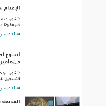
فن وثقافة
الإعدام لم يُحسم.. 3 
عربية ودولية
/آشور- متابع
تقنيات
خليفة و12 متهماً آخرين إلى مفتي الجمهورية الستار �
اقرأ المزيد
تحقيقات صحفية
مقالات
أسبوع أخ
عامة ومنوعات
من«أمير 
طب وصحة
/آشور- ابو 
التسجيل للم
اقرأ المزيد
المذيعة 