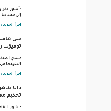
/آشور- طراب
إلى مساحة ن
اقرأ المزيد
على هامش 
توفيق… رو
حمدي العطار
التقيتها في 
اقرأ المزيد
دانا طاهر
تحكيم مهر
/آشور- القاه