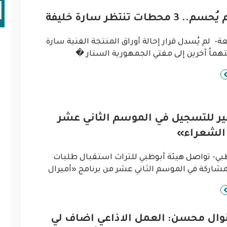
محطات تنتظر سارة خليفة
ة- لم يُسدل قرار إحالة أوراق المنتجة الفنية سارة
أ
ا
ب
ا
ير للتسجيل في الموسم الثاني عشر
ا
الشعراء»
ا
ظبي- تواصل هيئة أبوظبي للتراث استقبال طلبات
د
شاركة في الموسم الثاني عشر من برنامج «أميرال
ا
ا
نوال محسن: العمل الاذاعي اضاف لي