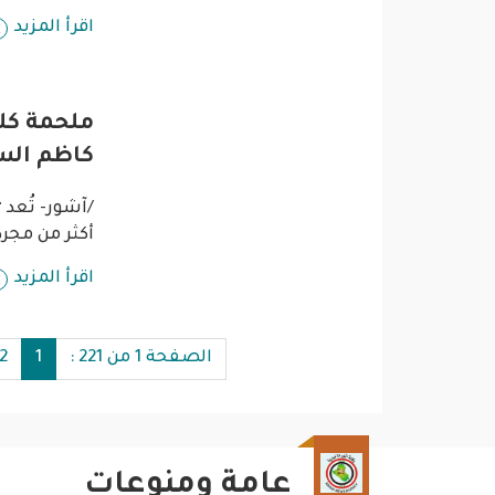
اقرأ المزيد
ملحمة كل
كاظم الس
​/آشور- تُع
أكثر من مجر
اقرأ المزيد
Pagination
الصفحة 1 من 221 :
1
2
عامة ومنوعات