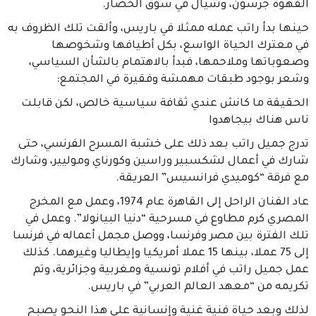
القهوة جرسون، وشيال في سوق الخضار.
حينها بدأ راتب عمله ممثلا في باريس، وألقت تلك الظروف به
في معترك الحياة الواسع، بكل أطيافها وشخوصها
وصعوباتها وملاحمها، فبدأ بالاهتمام بالشأن السياسي،
وشعر بوجود طبقات مهمشة وفقيرة في المجتمع:
الحقيقة ما كانش عندي ثقافة سياسية خالص، لكن قابلت
ناس هناك بيجاهدوا
تدرج جميل راتب بعد ذلك على خشبة المسرح الفرنسي، حتى
شارك في أعمال لشكسبير وراسين وكورناي وموليير، وشارك
مع فرقة “كوميدي فرانسيس” العريقة.
عاد الفنان الراحل إلى القاهرة عام 1974، وعمل مع المخرج
المصري كرم مطاوع في مسرحية “دنيا البيانولا”. وعمل في
تلك الفترة بين مصر وفرنسا، ووصل مجمل أعماله في فرنسا
إلى 75 عملا، بينها 15 عملا أمريكيا وإيطاليا وغيرهما. كذلك
عمل جميل راتب في أفلام تونسية ومغربية وجزائرية، وتم
تكريمه من “معهد العالم العربي” في باريس.
لذلك وبعد حياة فنية غنية وإنسانية على هذا النحو يصبح