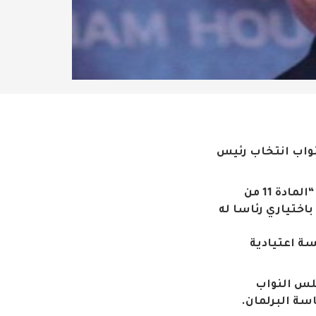
نواب انتخاب رئيس
وقال الجنابي في مؤتمر صحافي عقده بمجلس النواب وحضرته المشهد نيوز، ان “المادة 11 من
اختياري رئاسا له
سة اعتيادية
جلس النواب