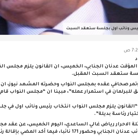
 رئيس ونائب اول بجلسة ستعقد السبت
د
 المؤقت عدنان الجنابي، الخميس، ان القانون يلزم مجلس ال
جلسة ستعقد السبت المقبل.
للبرلمان في استمرار عمله”، مبينا ان “مجلس النواب قام ب
“القانون يلزم مجلس النواب انتخاب رئيس ونائب اول في جل
ار رئاسة بديلة”.
تلة الاحرار رياض غالي الساعدي، اليوم الخميس، عن عقد م
ر 171 نائبا، فيما أكد المضي بإقالة رئاسة البرلمان.