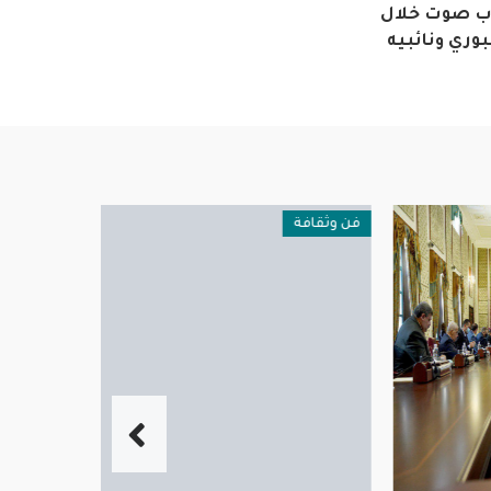
اب صوت خلال
وري ونائبيه
فن وثقافة
عربية ودولية