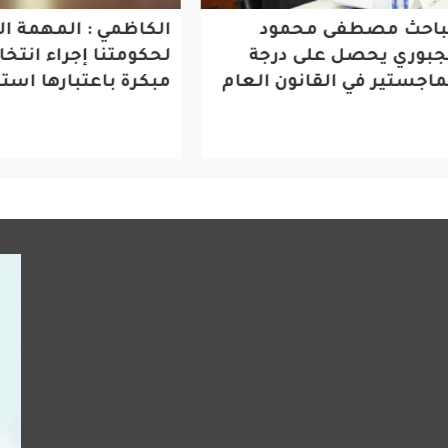
ث مصطفى محمود
الكاظمي : المهمة المركز
ري يحصل على درجة
لحكومتنا إجراء انتخابات
تير في القانون العام
مبكرة باعتبارها استثنائي