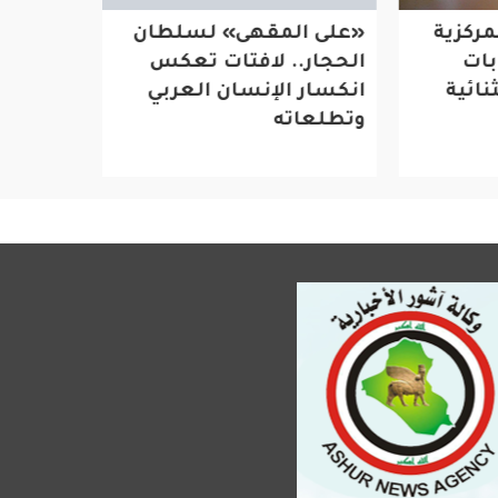
ية
«على المقهى» لسلطان
الرئيس 
الحجار.. لافتات تعكس
بزيارة مف
ة
انكسار الإنسان العربي
وتطلعاته