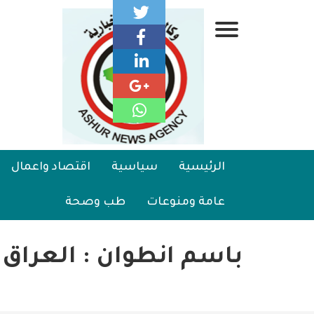
تجاوز
إلى
قائمة
المحتوى
الرئيسي
جانبية
الرئيسية
Main
الرئيسية
سياسية
اقتصاد واعمال
سياسية
navigation
عامة ومنوعات
طب وصحة
اقتصاد واعمال
امنية
باسم انطوان : العراق و
رياضة