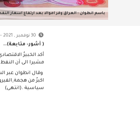
باسم انطوان : العراق وفر اموالا بعد ارتفاع اسعار النف
30 نوفمبر , 2021 - 1:43 ص
( آشور- متابعة)..
أكد الخبيرُ الاقتصاد
مشيرا الى اَن النفط
وقال انطوان عبر الشر
اكبرُ من هجمة ِالفير
سياسية .(انتهى)