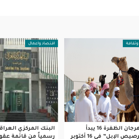
فة
اقتصاد واعمال
مهرجان الظفرة 16 يبدأ
البنك المركزي العراقي ي
“ترصيص الإبل” في 16 أكتوبر
رسمياً من قائمة عقوبات