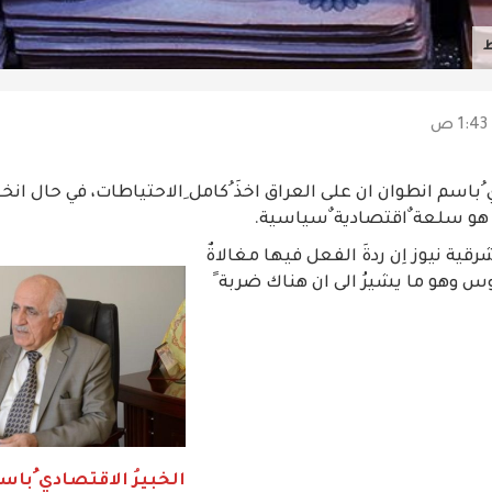
ط
ي ُباسم انطوان ان على العراق اخذَ ُكامل ِالاحتياطات، في حال 
 هو سلعة ٌاقتصادية ٌسياسية.
قية نيوز اِن ردةَ الفعل فيها مغالاةٌ
وس وهو ما يشيرُ الى ان هناك ضربة ً
الخبيرُ الاقتصادي ُباس