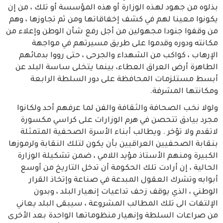
بذلوه من جهود لهذه الوزارة أو هذه المؤسسة أو تلك ، من إن
يكونوا معينا لهم في كشف إخفاقاتها ومن ثم تجاوزها ، وهم
من وقفوا جنودا مجهولين من أجل رفع شأن الوطن وإعلاء من
مكانته ودوره وقدموا على طريق مسيرتهم في مواجهة
الإرهاب ، كواكب من الشهداء والجرحى ، حتى رووا بدمائهم
الطاهرة أرض العراق العطاء، بينما يتخلى ساسة البلد عن
أبسط مستلزمات المحافظة على دور السلطة الرابعة
ومكانتها المشرفة.
ولولا نخب الصحافة والثقافة والفن لما عرفهم أحد ولكانوا
مجرد بيادق تتحصن في هرم الوزارات على كراسي مكسورة
لاتقدم ولا تؤخر . ويطالب أبناء الأسرة الصحفية المتمثلة
بنقابة الصحفيين العراقيين بأن يكون لتلك النقابة ولرموزها
الكبيرة ومنهم الأستاذ مؤيد اللامي ، ضمن تشكيلة الوزارة
الحالية ، إن أرادت تلك الحكومة أن تدخل التاريخ من أوسع
أبوابه وتشرك العقول المبدعة في صناعة وإتخاذ القرار
الوطني ، الذي يوقف زحف تداعيات إنهيار البلد ، وبدون
الإلتفات الى تلك المطالب المشروعة ، سيبقى البلد يعاني
من صراعات السلطة وإنهيار منظوماتها الواحدة بعد الأخرى