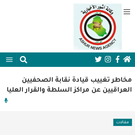
تجاوز
إلى
قائمة
المحتوى
جانبية
الرئيسي
الرئيسية
ggle
Social
ation
سياسية
Media:
مخاطر تغييب قيادة نقابة الصحفيين
اقتصاد واعمال
Header
العراقيين عن مراكز السلطة والقرار العليا
امنية
رياضة
مقالات
فن وثقافة