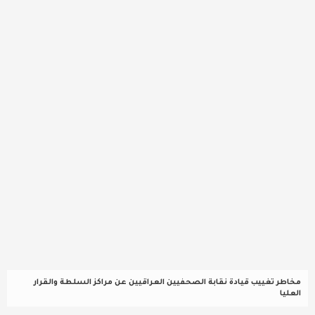
عربية ودولية
تقنيات
تحقيقات صحفية
مقالات
عامة ومنوعات
طب وصحة
مخاطر تغييب قيادة نقابة الصحفيين العراقيين عن مراكز السلطة والقرار
العليا