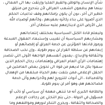
شأن الإنسان والوطن والقيم العليا وإرتقت بها الى المعالي ،
بينما هم يدفعون الشعب العراقي لأن يتدحرج من منزلق
خطير الى آخر ، دون أن يكون بإمكانهم وقف تداعيات الحكم
الذي أصروا على بناء ركائزه بمفردهم ، وكأنهم أوصياء الله
على الأرض الذي لاينازعهم عليه سلطان آخر .
وليعلم قادة الكتل السياسية بمختلف إنتماءاتهم
ومشاربهم السياسية أن تغييب وإستبعاد العقول المبدعة
ورموز قادتها المؤثرين عن خدمة العراق أو إقصائهم أو
إبعادهم عن سلطة القرار لن يدوم طويلا ، وإن نخب الصحافة
والثقافة والإبداع ، يعدون أنفسهم الواجهة الأولى التي تتصدر
إهتمامات الرأي العام العراقي وإهتمامات رجال الحكم الذين
سعوا بكل ما لديهم من قوة الى تحويل بعض العاملين في
الحقل الإعلامي ممن بلغت بهم الحياة مبلغها من الإهمال
واللامبالاة ، الى أدوات للترويج لهم ولأحزابهم وآلى خدمة
مصالحهم هم، وهو أمر لن يدوم طويلا.
والطامة الكبرى أنه ما تنتهي مهمة أي سياسي أو نائب أو
مسؤول في الدولة ، حتى يتم التخلي عن رجالات الإعلام
والصحافة والثقافة ، ويجري التنكر لدورهم ومواقفهم وما