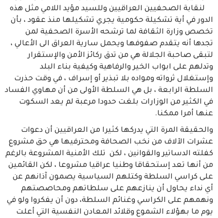
لنقابة الصحفيين العراقيين وللسيد مؤيد اللامي مثل هذه
الدور في أية تشكيلة حكومية يجري تشكيلها منذ عقود ، بأن
تخصص وزارة الثقافة لما ترشحه الأسرة الصحفية لمن
تجدها أنه يتقدم صفوفها ويحمل سارية العراق الى الأعالي ،
لتبقى صاحبة الجلالة هي من تدق ركائز الأمن والإستقرار
وتدلهم على ابواب الخير والرفاهية وكيفية بناء البلد
وإستغلال ثرواته ومواده بلا تبذير أو إسراف ، في وقت حذرت
السلطة الرابعة ، بل هي السلطة الأولى من أن مهاوي الفساد
في الكثير من الوزارات بلغت حدودا مرعبة لم يعد السكوت
عنها أمرا ممكنا.
والحقيقة المرة التي يدركها كثيرا من العراقيين أن دعوات
عشرات الآلاف من نخب الصحافة ومحترفيها هي حق مشروع
كفلته الدساتير والقوانين ، لكن تلك الأمنية المشروعة بالرغم
من أنها تعد إستحقاقا وطنيا عراقيا مشروعا ، لكن القائمين
على كراسي السلطة وكتلهم السياسية يصمون آذانهم عن
أي نداء يحاول أن ينازعهم على سلطاتهم ومحاصصتهم
ونهمهم على الكراسي وغنائم السلطة، دون أن يفكروا ولو في
يوم ما بهؤلاء الشموع وقلائد المعادن النفسية التي أعلت