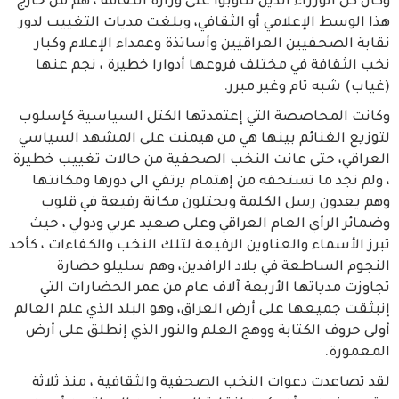
وكان كل الوزراء الذين تناوبوا على وزارة الثقافة ، هم من خارج
هذا الوسط الإعلامي أو الثقافي، وبلغت مديات التغييب لدور
نقابة الصحفيين العراقيين وأساتذة وعمداء الإعلام وكبار
نخب الثقافة في مختلف فروعها أدوارا خطيرة ، نجم عنها
(غياب) شبه تام وغير مبرر.
وكانت المحاصصة التي إعتمدتها الكتل السياسية كإسلوب
لتوزيع الغنائم بينها هي من هيمنت على المشهد السياسي
العراقي، حتى عانت النخب الصحفية من حالات تغييب خطيرة
، ولم تجد ما تستحقه من إهتمام يرتقي الى دورها ومكانتها
وهم يعدون رسل الكلمة ويحتلون مكانة رفيعة في قلوب
وضمائر الرأي العام العراقي وعلى صعيد عربي ودولي ، حيث
تبرز الأسماء والعناوين الرفيعة لتلك النخب والكفاءات ، كأحد
النجوم الساطعة في بلاد الرافدين، وهم سليلو حضارة
تجاوزت مدياتها الأربعة آلاف عام من عمر الحضارات التي
إنبثقت جميعها على أرض العراق، وهو البلد الذي علم العالم
أولى حروف الكتابة ووهج العلم والنور الذي إنطلق على أرض
المعمورة.
لقد تصاعدت دعوات النخب الصحفية والثقافية ، منذ ثلاثة