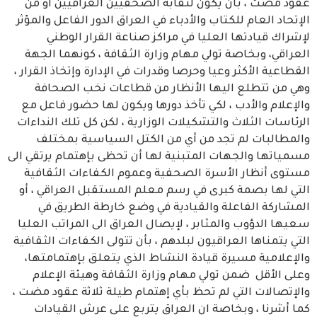
عقود مضت ، بأن يكون لنقابة الصحفيين العراقيين أو من
الإتحاد العام للكتاب والأدباء في العراق الدور الفاعل والمؤثر
لإشراك قيادتها العليا في مراكز صناعة القرار الوطني
العراقي، وبخاصة تولي مهام وزارة الثقافة ، كونهما الجهة
القطاعية الأكثر وعيا وحرصا وقدرات في الإدارة وإتخاذ القرار ،
وهي من تتطلع اليها الأنظار من قطاعات نخب الصحافة
والإعلام والأدب ، لكي تأخذ دورها ويكون لها حضور فاعل مع
الرئاسات الثلاث والتشكيلات الوزارية ، لكن كل تلك النداءات
والمطالبات لم تجد من أي من الكتل السياسية بمختلف
مسمياتها والجهات المتبنية لها أن تحظى بإهتمام يرتقي الى
مستوى أنظار الأسرة الصحفية وعموم الكفاءات الثقافية
التي لها بصمة كبرى في رسم معلم المستقبل العراقي ، أو
المشاركة الفاعلة والقيادية في وضع خارطة الطريق في
سعيها الدؤوب والمثابر ، لإيصال العراق الى المراتب العليا
التي يتمناها العراقيون لبلدهم ، بأن تتولى الكفاءات الثقافية
والإعلامية مسيرة قيادة النشاط الذي يتعلق بإهتمامتها،
وعلى الأقل ضمن تولي مهام وزارة الثقافة وهيئة الإعلام
والإتصالات التي لم تحظ بأي إهتمام طيلة ثلاثة عقود مضت ،
كما أشرنا ، وبخاصة ان العراق يتربع على عرش القيادات