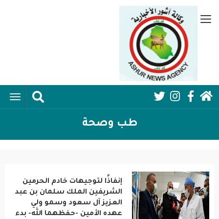
تجاوز
إلى
قائمة
المحتوى
جانبية
الرئيسي
الرئيسية
ggle
Social
ation
سياسية
Media:
طب وصحة
اقتصاد واعمال
Header
امنية
إنفاذًا لتوجيهات خادم الحرمين
رياضة
الشريفين الملك سلمان بن عبد
العزيز آل سعود وسمو ولي
فن وثقافة
عهده الأمين -حفظهما الله- بدء