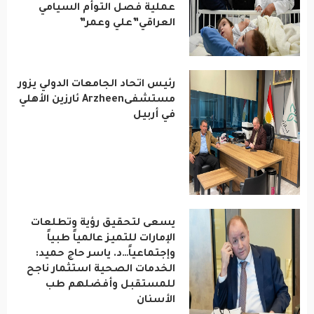
عملية فصل التوأم السيامي
العراقي”علي وعمر”
عربية ودولية
تقنيات
رئيس اتحاد الجامعات الدولي يزور
تحقيقات صحفية
مستشفىArzheen ئارزين الأهلي
في أربيل
مقالات
عامة ومنوعات
طب وصحة
يسعى لتحقيق رؤية وتطلعات
الإمارات للتميز عالمياً طبياً
وإجتماعياً…د. ياسر حاج حميد:
الخدمات الصحية استثمار ناجح
للمستقبل وأفضلهم طب
الأسنان