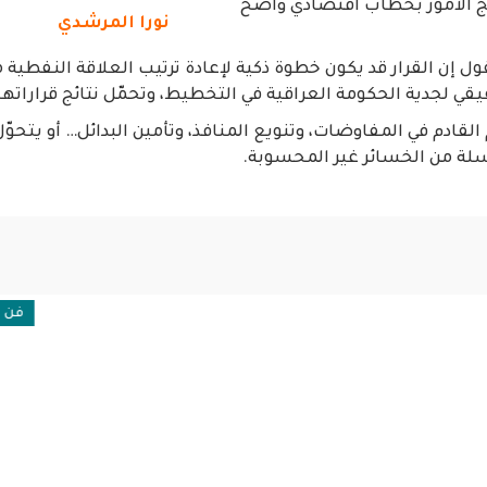
لج الأمور بخطاب اقتصادي واضح
نورا المرشدي
ول إن القرار قد يكون خطوة ذكية لإعادة ترتيب العلاقة النفطية م
يقي لجدية الحكومة العراقية في التخطيط، وتحمّل نتائج قراراتها
م القادم في المفاوضات، وتنويع المنافذ، وتأمين البدائل… أو يتحوّ
لة من الخسائر غير المحسوبة.
فن وثقافة