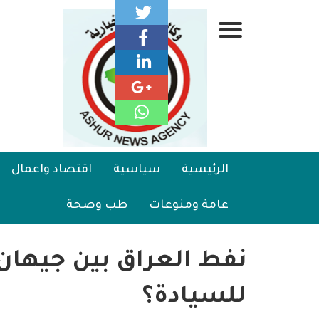
تجاوز
إلى
قائمة
المحتوى
الرئيسي
جانبية
الرئيسية
Main
الرئيسية
سياسية
اقتصاد واعمال
سياسية
navigation
عامة ومنوعات
طب وصحة
اقتصاد واعمال
امنية
نفط العراق بين جيهان 
رياضة
للسيادة؟