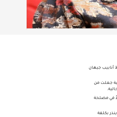
ط أنابيب جيهان
جية جعلت من
الية.
اً في مصلحة
ينذر بكلفة