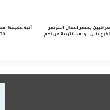
المؤتمر
 ببغداد..حلول آنية عقيمة!
معرض أبوظبي الدولي ل
ية من اهم
التطورات الحديثة في ال