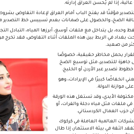
ية، إذا لم يُحسن العراق إدارته.
صدير مؤقتًا قد يفتح الباب أمام العراق لإعادة التفاوض بشروط أ
طاقة الضخ، والحصول على ضمانات بعدم تسييس خط التصدير مس
فط وحده، بل يتداخل مع ملفات أوسع، أبرزها المياه، التبادل التجا
جحت بغداد في الربط بين هذه الملفات أثناء التفاوض، فقد تخرج م
ثر من صعيد.
لقرار يحمل مخاطر حقيقية، خصوصًا
ئل جاهزة للتصدير، مثل توسيع الضخ
 خطوط تصدير عبر الأردن أو الخليج.
ي انخفاضًا كبيرًا في الإيرادات، وهو
ى موازنة الدولة.
 مكتوفة الأيدي، وقد تستغل هذه الورقة
ي ملفات مثل مياه دجلة والفرات، أو
أن حزب العمال الكردستاني.
لشركات العالمية العاملة في كركوك
قد الثقة في بيئة الاستثمار، إذا طال