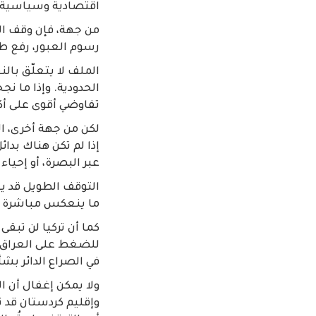
اقتصادية وسياسية عال
من جهة، فإن وقف الت
رسوم العبور، رفع 
الملف لا يتعلّق بالن
الحدودية. وإذا ما ن
تفاوضي أقوى على أك
لكن من جهة أخرى، ا
إذا لم تكن هناك بدا
عبر البصرة، أو إحياء
التوقف الطويل قد يعن
ما ينعكس مباشرة عل
كما أن تركيا لن تبقى
للضغط على العراق ف
في الصراع الدائر بش
ولا يمكن إغفال أن ا
وإقليم كردستان قد تف