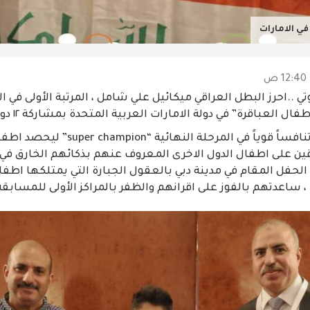
ي الامارات
تي ..احرز البطل العراقي ميكائيل علي شامل ، المرتبة الأولى في ا
لعباقرة” في دولة الامارات العربية المتحدة بمشاركة ١٢ دولة حول العالم .
وشهدت المسابقة تنافساً قوياً في المرحلة 
وقين على اطفال الدول الاخرى المعروف عنهم بذكائهم الخارق في
لحفل المقام في مدينة دبي بالعقول الجبارة التي يمتلكها اطفال
 ساعدتهم بالفوز على اقرانهم والظفر بالمراكز الأولى للمسابقة