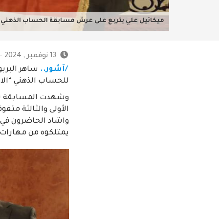
ميكائيل علي يتربع على عرش مسابقة الحساب الذهني ف
13 نوفمبر , 2024 - 12:40 ص
/آشور..
ساهر البربو
للحساب الذهني “الاطفال ا
الأولى والثالثة متف
واشاد الحاضرون في ا
يمتلكوه من مهارات ،