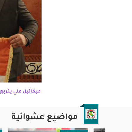
ميكائيل علي يترب
مواضيع عشوائية