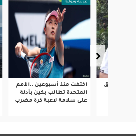
عربية ودولية
عربية ود
وحقوق
اختفت منذ أسبوعين ..الأمم
بركان
المتحدة تطالب بكين بأدلة
في أيس
ضيد
على سلامة لاعبة كرة مضرب
التاسعة