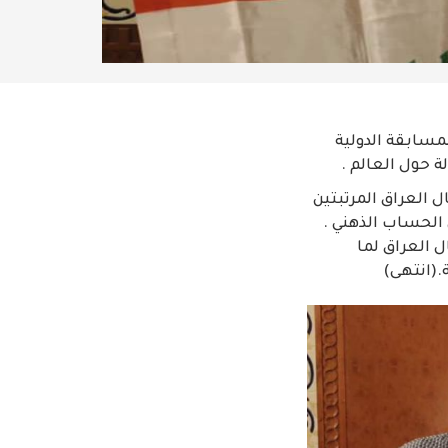
لمسابقة الدولية
النهائية “super champion” ليحصد اطفال العراق المرتبتين
 الحساب الذهني .
 العراق لما
.(انتهى)