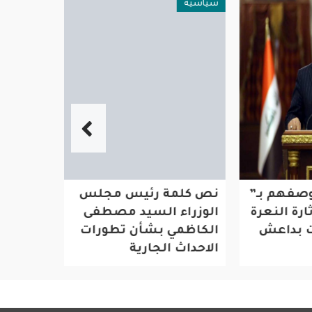
سياسية
عامة ومنوعا
 بـ”
نص كلمة رئيس مجلس
اليوم ال
نعرة
الوزراء السيد مصطفى
..الجروان
عش
الكاظمي بشأن تطورات
بالتوقف 
الاحداث الجارية
التسامح 