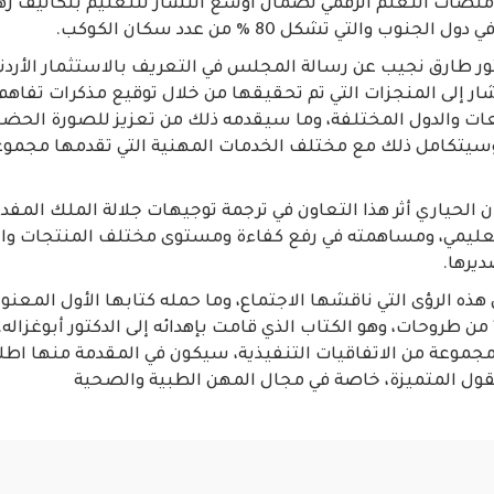
منصات التعلم الرقمي لضمان أوسع انتشار للتعليم بتكاليف زه
ب والتي تشكل 80 % من عدد سكان الكوكب.
تور طارق نجيب عن رسالة المجلس في التعريف بالاستثمار الأرد
ار إلى المنجزات التي تم تحقيقها من خلال توقيع مذكرات تفاهم
 والدول المختلفة، وما سيقدمه ذلك من تعزيز للصورة الحضاري
 وسيتكامل ذلك مع مختلف الخدمات المهنية التي تقدمها مجموعة
 الحياري أثر هذا التعاون في ترجمة توجيهات جلالة الملك المف
التعليمي، ومساهمته في رفع كفاءة ومستوى مختلف المنتجات وال
ديرها.
ذه الرؤى التي ناقشها الاجتماع، وما حمله كتابها الأول المعنو
ن طروحات، وهو الكتاب الذي قامت بإهدائه إلى الدكتور أبوغزاله.
مجموعة من الاتفاقيات التنفيذية، سيكون في المقدمة منها اط
قول المتميزة، خاصة في مجال المهن الطبية والصحية