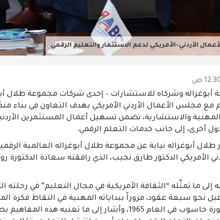
مال الأردني-الأمريكي لدعم الاستثمار والتعليم الرقمي
بوغزاله وشركاه للاستشارات – إحدى شركات مجموعة طلال أبوغ
م مع مجلس الأعمال الأردني الأمريكي بهدف التعاون في بناء منص
المهنية والاستشارية، تضمن تسهيل أعمال المستثمرين الأردنيي
دول أخرى، إلى جانب خدمات التعلم الرقمي.
ر طلال أبوغزاله نيابة عن مجموعة طلال أبوغزاله العالمية الرقمية
ي الأمريكي الدكتور طارق نجيب، الذي رافقته سعادة الدكتورة رو
ه إلى ما تمثّله “الثقافة الأمريكية في مجال التعليم” في رحلته ا
بل نحو سبعة عقود، مروراً ببداياته المهنية في التقاط فكرة الم
والحصول على أول دورة حاسوب في العام 1965، وأشار إلى ما تعنيه 