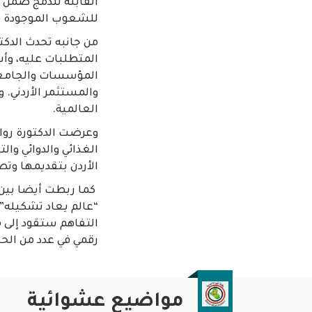
القابلة للدمج ضمن 
للشعوب الموجودة في دول الجنو
من جانبه تحدث الدك
المتطلبات عليه، وأش
المؤسسات والجامعات
والمستثمر الأردني.
العالمية.
وعرضت الدكتورة روان
الغذائي والدوائي و
الأردن بتقديمها وتص
كما ربطت أيضا بين ه
“عالم يعاد تشكيله” م
التفاهم ستقود إلى 
رقمي في عدد من الح
مواضيع عشوائية