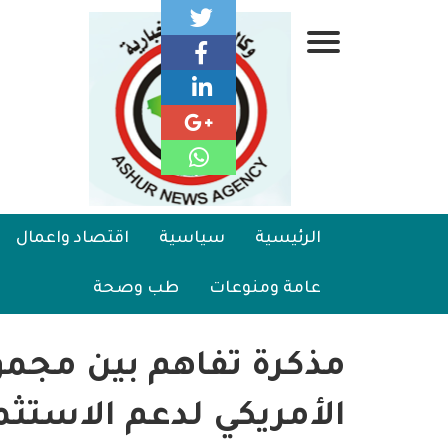
تجاوز
إلى
قائمة
المحتوى
الرئيسي
جانبية
الرئيسية
Main
الرئيسية
سياسية
اقتصاد واعمال
سياسية
navigation
عامة ومنوعات
طب وصحة
اقتصاد واعمال
امنية
مذكرة تفاهم بين مجموع
رياضة
الأمريكي لدعم الاستثم