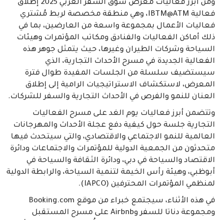
ومن أبرز فعاليات معرض سوق السفر العربي 2025 إطلاق
فعالية IBTM@ATM، وهي منطقة مخصصة لربط مُشتري
فعاليات الأعمال بمجموعة واسعة من العارضين، بما في
ذلك أماكن الفعاليات والفنادق ومكاتب المؤتمرات وهيئات
السياحة وشركات الطيران وغيرها، حيث يتمثل جوهر هذه
الفعالية الجديدة في مسرح الأحداث التجارية، الذي
سيستضيف سلسلة من الجلسات المفيدة طوال فترة
المعرض، لاستكشاف الاستراتيجيات الرامية إلى إطلاق
العنان للنمو والفرص في الأحداث التجارية والسفر للشركات.
وتتضمن أبرز فعاليات يوم الغد على مسرح الفعاليات
التجارية جلسة حول كيفية دفع عجلة الأحداث والمهرجانات
العالمية للنمو الاجتماعي والاقتصادي، والتي سيتحدث فيها
متحدثون من الجمعية الدولية للمؤتمرات والاجتماعات ودائرة
الاقتصاد والسياحة في دبي، ودائرة الثقافة والسياحة في
أبوظبي، وهيئة رأس الخيمة لتنمية السياحة، والرابطة الدولية
لمنظمي المؤتمرات المحترفين (IAPCO).
في هذه الأثناء، سيجتمع خبراء من موقع Booking.com
ومجموعة دناتا للسفر وAirbnb على مسرح المستقبل