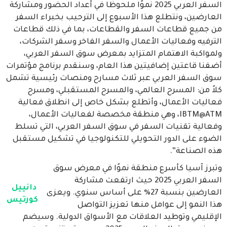
السفر العربي 2025 نموًا ملحوظًا في أعداد الحضور ومشاركة
العارضين، ونتطلع هذا الأسبوع إلى الترحيب بخبراء السفر
من جميع قطاعات السفر والقطاعات، بما في ذلك قطاعات
الترفيه وفعاليات الأعمال والسفر الفاخر وسفر الشركات،
ولمواكبة الاهتمام المتزايد بمعرض سوق السفر العربي،
أضفنا قاعتين إضافيتين هذا العام، وسنقدم برنامج مؤتمرات
سوق السفر العربي عبر ثلاث مسارح ومنصات رئيسية تشمل
كلاً من: المسرح العالمي، والمسرح المستقبلي، ومسرح
فعاليات الأعمال، وأتطلع بشكل خاص إلى انطلاق فعالية
IBTM@ATM، وهي منطقة مخصصة لفعاليات الأعمال،
وفعالية تقنيات السفر في سوق السفر العربي، التي تسلط
الضوء على الدور التحويلي للتكنولوجيا في تشكيل مستقبل
هذه الصناعة”.
وتبرز آسيا كأسرع منطقة نموًا في معرض سوق
السفر العربي 2025 حيث ارتفعت مشاركة
دانييل
العارضين بنسبة 27% على أساس سنوي. ويعزى
كورتيس
هذا النمو إلى عوامل منها تعزيز التواصل
الإقليمي وتوطيد العلاقات مع الأسواق الدولية. وسيضم