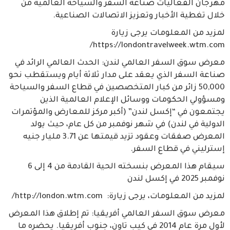
مهرجان الفعاليات صناعة السفر والسياحة العالمية من
خلال تغطية الأخبار وتعزيز الاتصالات الصناعية.
لمزيد من المعلومات يرجى زيارة
https://londontravelweek.wtm.com/
معرض سوق السفر العالمي لندن: الحدث العالمي الرائد في
صناعة السفر الذي يعقد على مدار ثلاثة أيام ويستقطب نحو
50,000 زائر من كبار المتخصصين في قطاع السفر والسياحة
ومسؤولي الحكومات ووسائل الإعلام العالمية الذين
يجتمعون في “إكسل لندن” (أكبر مركز للمعارض والمؤتمرات
الدولية في لندن) في شهر نوفمبر من كل عام، حيث يولد
المعرض صفقات وعقود تزيد قيمتها عن 3.71 مليار جنيه
إسترليني في قطاع السفر.
سيقام هذا المعرض بنسخته الحية القادمة من 4 إلى 6
نوفمبر 2025 في إكسل لندن
لمزيد من المعلومات، يرجى زيارة: http://london.wtm.com/
معرض سوق السفر العالمي أفريقيا: تم إطلاق هذا المعرض
لأول مرة عام 2014 في كيب تاون، جنوب أفريقيا. يحضره ما