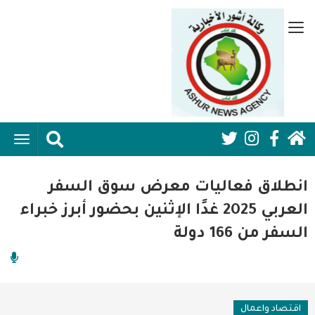
تجاوز
إلى
قائمة
المحتوى
جانبية
الرئيسي
الرئيسية
ggle
Social
ation
سياسية
Media:
انطلاق فعاليات معرض سوق السفر
اقتصاد واعمال
Header
العربي 2025 غدًا الإثنين بحضور أبرز خبراء
السفر من 166 دولة
امنية
رياضة
فن وثقافة
اقتصاد واعمال