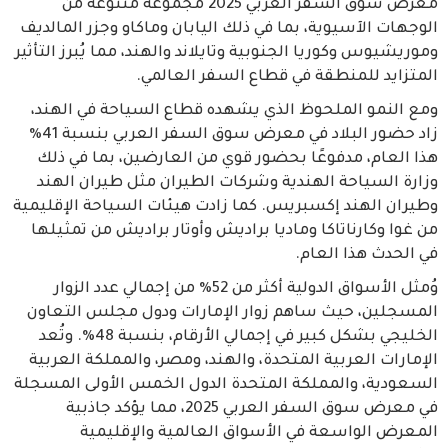
معرض سوق السفر العربي 2025 مجموعة متنوعة من
الوجهات الآسيوية، بما في ذلك اليابان وماكاو وجزر المالديف
وموريشيوس وكوريا الجنوبية وتايلاند والهند، مما يُبرز التأثير
المتزايد للمنطقة في قطاع السفر العالمي.
ومع النمو الملحوظ الذي يشهده قطاع السياحة في الهند،
زاد حضور البلاد في معرض سوق السفر العربي بنسبة 41%
هذا العام، مدفوعًا بحضور قوي من العارضين، بما في ذلك
وزارة السياحة الهندية وشركات الطيران مثل طيران الهند
وطيران الهند إكسبريس. كما زادت هيئات السياحة الإقليمية
من غوا وكارناتاكا وماديا براديش وأوتار براديش من تمثيلها
في الحدث هذا العام.
وُمثل الأسواق الدولية أكثر من 52% من إجمالي عدد الزوار
المسجلين، حيث ساهم زوار الإمارات ودول مجلس التعاون
الخليجي بشكل كبير في إجمالي الأرقام، بنسبة 48%. وتُعد
الإمارات العربية المتحدة، والهند، ومصر، والمملكة العربية
السعودية، والمملكة المتحدة الدول الخمس الأولى المسجلة
في معرض سوق السفر العربي 2025، مما يؤكد جاذبية
المعرض الواسعة في الأسواق العالمية والإقليمية