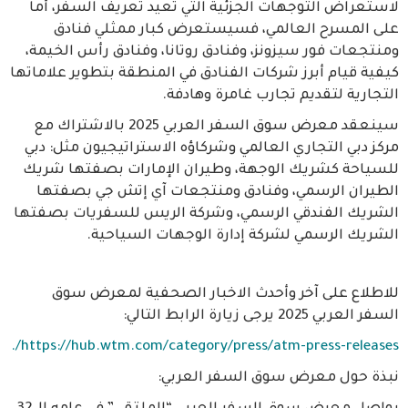
لاستعراض التوجهات الجزئية التي تُعيد تعريف السفر، أما
على المسرح العالمي، فسيستعرض كبار ممثلي فنادق
ومنتجعات فور سيزونز، وفنادق روتانا، وفنادق رأس الخيمة،
كيفية قيام أبرز شركات الفنادق في المنطقة بتطوير علاماتها
التجارية لتقديم تجارب غامرة وهادفة.
سينعقد معرض سوق السفر العربي 2025 بالاشتراك مع
مركز دبي التجاري العالمي وشركاؤه الاستراتيجيون مثل: دبي
للسياحة كشريك الوجهة، وطيران الإمارات بصفتها شريك
الطيران الرسمي، وفنادق ومنتجعات آي إتش جي بصفتها
الشريك الفندقي الرسمي، وشركة الريس للسفريات بصفتها
الشريك الرسمي لشركة إدارة الوجهات السياحية.
للاطلاع على آخر وأحدث الاخبار الصحفية لمعرض سوق
السفر العربي 2025 يرجى زيارة الرابط التالي:
https://hub.wtm.com/category/press/atm-press-releases/.
نبذة حول معرض سوق السفر العربي: