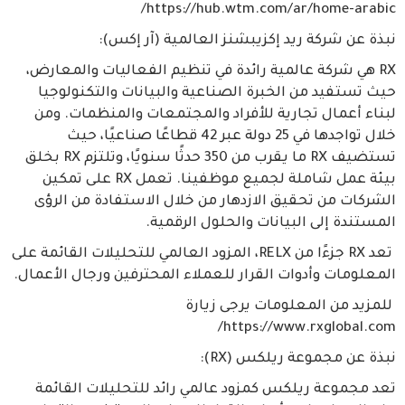
https://hub.wtm.com/ar/home-arabic/
نبذة عن شركة ريد إكزيبشنز العالمية (آر إكس):
RX هي شركة عالمية رائدة في تنظيم الفعاليات والمعارض،
حيث تستفيد من الخبرة الصناعية والبيانات والتكنولوجيا
لبناء أعمال تجارية للأفراد والمجتمعات والمنظمات. ومن
خلال تواجدها في 25 دولة عبر 42 قطاعًا صناعيًا، حيث
تستضيف RX ما يقرب من 350 حدثًا سنويًا، وتلتزم RX بخلق
بيئة عمل شاملة لجميع موظفينا. تعمل RX على تمكين
الشركات من تحقيق الازدهار من خلال الاستفادة من الرؤى
المستندة إلى البيانات والحلول الرقمية.
تعد RX جزءًا من RELX، المزود العالمي للتحليلات القائمة على
المعلومات وأدوات القرار للعملاء المحترفين ورجال الأعمال.
للمزيد من المعلومات يرجى زيارة
https://www.rxglobal.com/
نبذة عن مجموعة ريلكس (RX):
تعد مجموعة ريلكس كمزود عالمي رائد للتحليلات القائمة