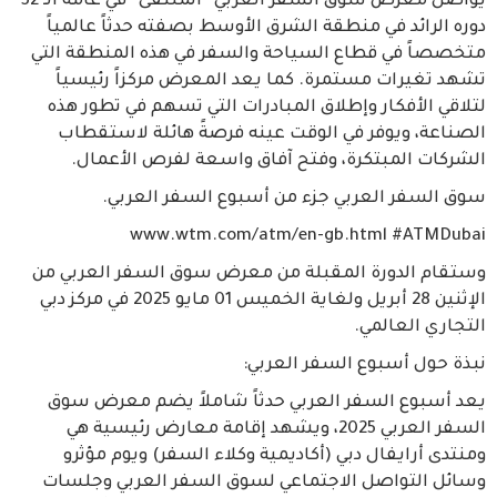
يواصل معرض سوق السفر العربي “الملتقى” في عامه الـ 32
دوره الرائد في منطقة الشرق الأوسط بصفته حدثاً عالمياً
متخصصاً في قطاع السياحة والسفر في هذه المنطقة التي
تشهد تغيرات مستمرة. كما يعد المعرض مركزاً رئيسياً
لتلاقي الأفكار وإطلاق المبادرات التي تسهم في تطور هذه
الصناعة، ويوفر في الوقت عينه فرصةً هائلة لاستقطاب
الشركات المبتكرة، وفتح آفاق واسعة لفرص الأعمال.
سوق السفر العربي جزء من أسبوع السفر العربي.
www.wtm.com/atm/en-gb.html #ATMDubai
وستقام الدورة المقبلة من معرض سوق السفر العربي من
الإثنين 28 أبريل ولغاية الخميس 01 مايو 2025 في مركز دبي
التجاري العالمي.
نبذة حول أسبوع السفر العربي:
يعد أسبوع السفر العربي حدثاً شاملاً يضم معرض سوق
السفر العربي 2025، ويشهد إقامة معارض رئيسية هي
ومنتدى أرايفال دبي (أكاديمية وكلاء السفر) ويوم مؤثرو
وسائل التواصل الاجتماعي لسوق السفر العربي وجلسات