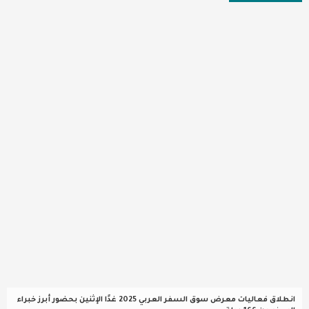
عربية ودولية
تقنيات
تحقيقات صحفية
مقالات
عامة ومنوعات
طب وصحة
انطلاق فعاليات معرض سوق السفر العربي 2025 غدًا الإثنين بحضور أبرز خبراء