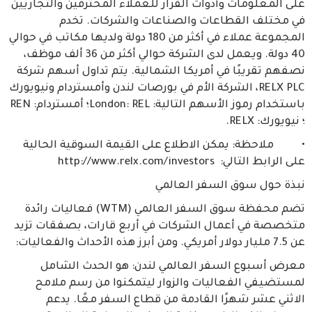
على المعلومات وأدوات القرار للعملاء المحترفين والتجاريين
في مختلف القطاعات والصناعات والشركات. تخدم
المجموعة عملاء في أكثر من 180 دولة ولديها مكاتب في حوالي
40 دولة. ويعمل لدى الشركة حوالي أكثر من 36 ألف موظف،
نصفهم تقريبًا في أمريكا الشمالية. يتم تداول أسهم شركة
RELX PLC، الشركة الأم في بورصات لندن وأمستردام ونيويورك
باستخدام رموز الأسهم التالية: London: REL؛ أمستردام: REN
؛ نيويورك: RELX.
• ملاحظة: يمكن الاطلاع على القيمة السوقية الحالية
على الرابط التالي: http://www.relx.com/investors
نبذة حول سوق السفر العالمي
تضم محفظة سوق السفر العالمي (WTM) فعاليات رائدة
متخصصة في أعمال الشركات في أربع قارات، بصفقات تزيد
عن 7.5 مليار دولار أمريكي. ومن أبرز هذه الأحداث والفعاليات:
معرض أسبوع السفر العالمي لندن: هو الحدث الشامل
لمستضيفي الفعاليات والزوار ليتمكنوا من رسم ملامح
الاثني عشر شهرًا القادمة من قطاع السفر معًا. يدعم