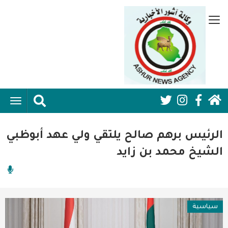
تجاوز
إلى
قائمة
المحتوى
جانبية
الرئيسي
الرئيسية
ggle
Social
ation
سياسية
Media:
الرئيس برهم صالح يلتقي ولي عهد أبوظبي
اقتصاد واعمال
Header
الشيخ محمد بن زايد
امنية
رياضة
سياسية
فن وثقافة